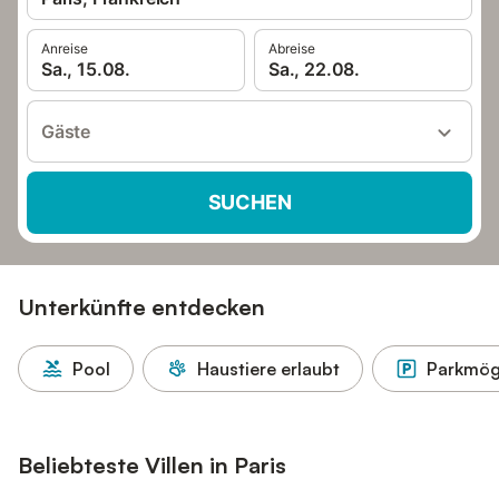
Anreise
Abreise
Sa., 15.08.
Sa., 22.08.
Gäste
SUCHEN
Unterkünfte entdecken
Pool
Haustiere erlaubt
Parkmögl
Beliebteste Villen in Paris