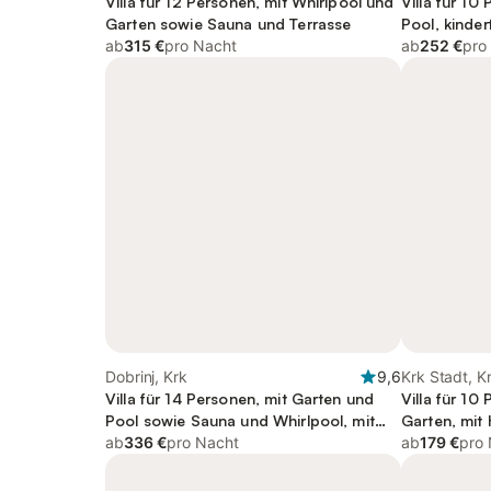
Villa für 12 Personen, mit Whirlpool und
Villa für 10
Garten sowie Sauna und Terrasse
Pool, kinder
ab
315 €
pro Nacht
ab
252 €
pro
Dobrinj, Krk
9,6
Krk Stadt, K
Villa für 14 Personen, mit Garten und
Villa für 10
Pool sowie Sauna und Whirlpool, mit
Garten, mit 
Haustier
ab
336 €
pro Nacht
ab
179 €
pro