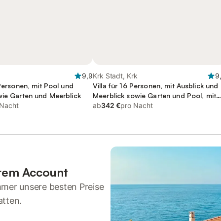
9,9
Krk Stadt, Krk
9
 Personen, mit Pool und
Villa für 16 Personen, mit Ausblick und
wie Garten und Meerblick
Meerblick sowie Garten und Pool, mit
 Nacht
Haustier
ab
342 €
pro Nacht
hrem Account
mmer unsere besten Preise
atten.