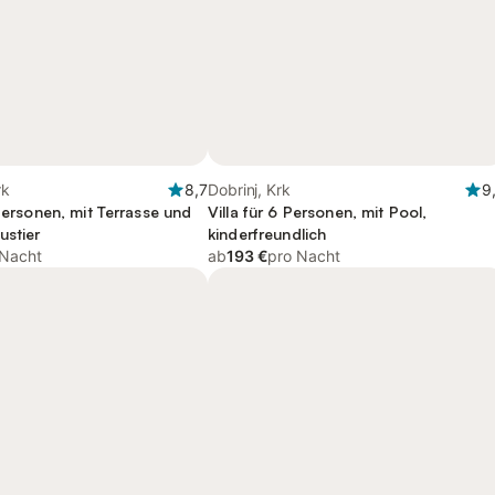
rk
8,7
Dobrinj, Krk
9
 Personen, mit Terrasse und
Villa für 6 Personen, mit Pool,
ustier
kinderfreundlich
 Nacht
ab
193 €
pro Nacht