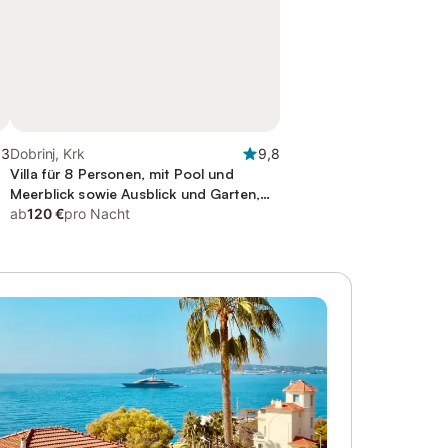
,3
Dobrinj, Krk
9,8
Villa für 8 Personen, mit Pool und
Meerblick sowie Ausblick und Garten,
mit Haustier
ab
120 €
pro Nacht