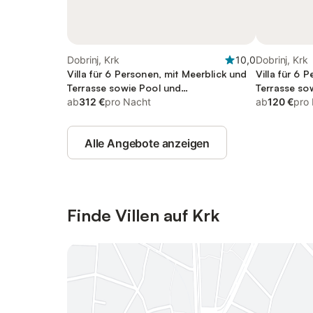
Dobrinj, Krk
10,0
Dobrinj, Krk
Villa für 6 Personen, mit Meerblick und
Villa für 6 
Terrasse sowie Pool und
Terrasse sow
Balkon/Terrasse
ab
312 €
pro Nacht
Haustier
ab
120 €
pro
Alle Angebote anzeigen
Finde Villen auf Krk