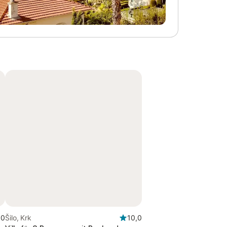
,0
Šilo, Krk
10,0