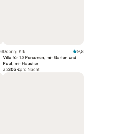
,6
Dobrinj, Krk
9,8
Villa für 13 Personen, mit Garten und
Pool, mit Haustier
ab
305 €
pro Nacht