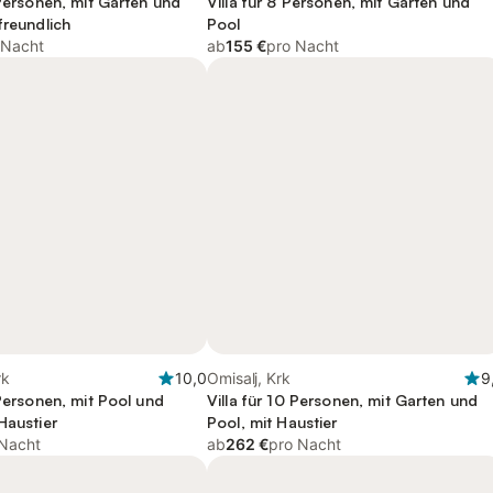
 Personen, mit Garten und
Villa für 8 Personen, mit Garten und
freundlich
Pool
 Nacht
ab
155 €
pro Nacht
rk
10,0
Omisalj, Krk
9
 Personen, mit Pool und
Villa für 10 Personen, mit Garten und
Haustier
Pool, mit Haustier
 Nacht
ab
262 €
pro Nacht