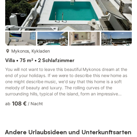
mehr...
Mykonos, Kykladen
Villa • 75 m² • 2 Schlafzimmer
You will not want to leave this beautiful Mykonos dream at the
end of your holidays. If we were to describe this new home as
one might describe music, we'd say that this home is a soft
melody of beauty and luxury. The rolling curves of the
surrounding hills, typical of the island, form an impressive
backdrop as they drop down into the nearby sea. The home's
108 €
ab
/
Nacht
iconic Mykonian architecture and interiors pay homage to this
ancient island. You can enjoy it all from your balcony and
private pool. Dear guest, We hope you are looking forward to
your upcoming stay with us! We would like to inform you...
Andere Urlaubsideen und Unterkunftsarten