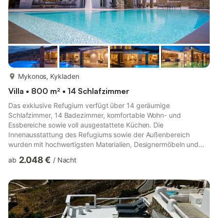
mehr...
Mykonos, Kykladen
Villa • 800 m² • 14 Schlafzimmer
Das exklusive Refugium verfügt über 14 geräumige
Schlafzimmer, 14 Badezimmer, komfortable Wohn- und
Essbereiche sowie voll ausgestattete Küchen. Die
Innenausstattung des Refugiums sowie der Außenbereich
wurden mit hochwertigsten Materialien, Designermöbeln und
modernster Technologie und Ausstattung gestaltet, um seinen
2.048 €
ab
/
Nacht
ausgewählten Gästen ein erweitertes Erlebnis von schlichter
Raffinesse zu bieten. Auf dem weitläufigen Außenbereich der
Villa befinden sich zwei erfrischende, große private Außenpools
sowie Loungebereiche und Sitzbereiche im Freien mit luxuriösen
Sonnenliegen und Barbereichen...