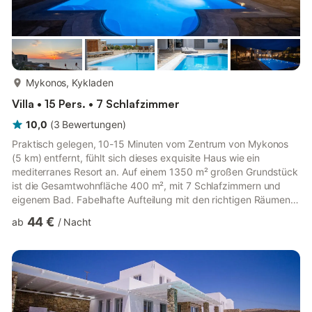
mehr...
Mykonos, Kykladen
Villa • 15 Pers. • 7 Schlafzimmer
10,0
(
3
Bewertungen
)
Praktisch gelegen, 10-15 Minuten vom Zentrum von Mykonos
(5 km) entfernt, fühlt sich dieses exquisite Haus wie ein
mediterranes Resort an. Auf einem 1350 m² großen Grundstück
ist die Gesamtwohnfläche 400 m², mit 7 Schlafzimmern und
eigenem Bad. Fabelhafte Aufteilung mit den richtigen Räumen –
unterhalten Sie sich unter klassischen mykonischen Decken in
44 €
ab
/
Nacht
geräumigen Gesellschaftsräumen. Das Haus bietet einen
atemberaubenden Blick auf die Ägäis und ist auf einen der
besten Sonnenuntergänge der Insel ausgerichtet. **Ideal für
Familien und große Gruppen. Fliehen Sie in CASA DI MELI, eine
Luxusvil...