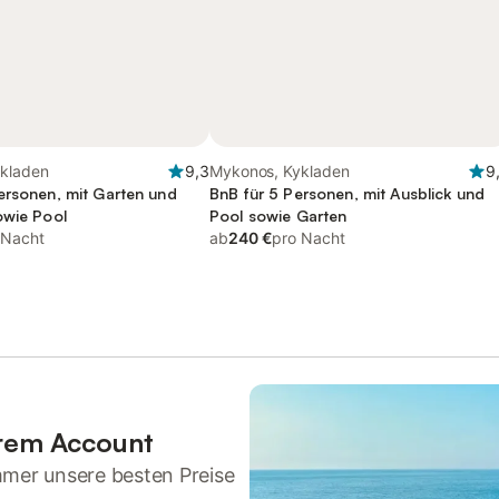
kladen
9,3
Mykonos, Kykladen
9
ersonen, mit Garten und
BnB für 5 Personen, mit Ausblick und
owie Pool
Pool sowie Garten
 Nacht
ab
240 €
pro Nacht
hrem Account
mmer unsere besten Preise