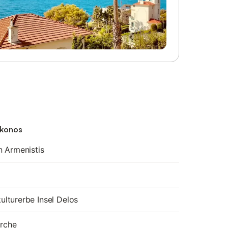
ykonos
 Armenistis
lturerbe Insel Delos
irche