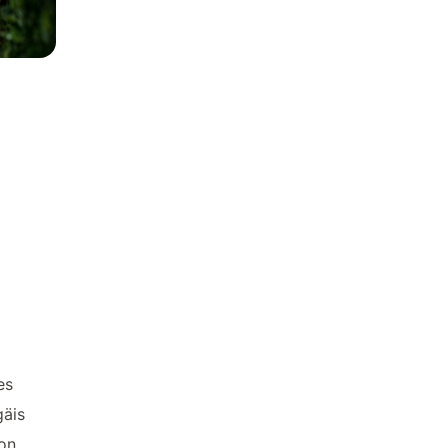
es
gäis
von