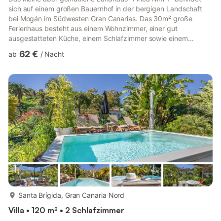
sich auf einem großen Bauernhof in der bergigen Landschaft
bei Mogán im Südwesten Gran Canarias. Das 30m² große
Ferienhaus besteht aus einem Wohnzimmer, einer gut
ausgestatteten Küche, einem Schlafzimmer sowie einem
Badezimmer (mit Dusche) und bietet somit Platz für 2 Personen.
62 €
ab
/
Nacht
Zur weiteren Ausstattung gehören WLAN (geeignet für
Videotelefonie), Klimaanlage, Waschmaschine
(gemeinschaftlich), ein Babybett, ein Minikinderbett und ein
Hochstuhl. Der Außenbereich verfügt über eine private und
teilweise überdachte Terrasse mit Sitzmöbeln...
mehr...
Santa Brígida, Gran Canaria Nord
Villa • 120 m² • 2 Schlafzimmer