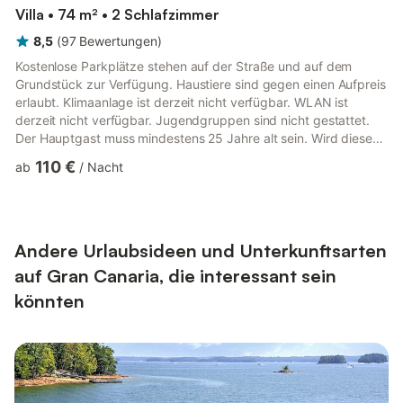
Villa • 74 m² • 2 Schlafzimmer
8,5
(
97
Bewertungen
)
Kostenlose Parkplätze stehen auf der Straße und auf dem
Grundstück zur Verfügung. Haustiere sind gegen einen Aufpreis
erlaubt. Klimaanlage ist derzeit nicht verfügbar. WLAN ist
derzeit nicht verfügbar. Jugendgruppen sind nicht gestattet.
Der Hauptgast muss mindestens 25 Jahre alt sein. Wird diese
Voraussetzung nicht erfüllt, behält sich der Vermieter das Recht
110 €
ab
/
Nacht
vor, die Buchung abzulehnen und beim Check-in einen
Altersnachweis zu verlangen. Partys und Veranstaltungen sind
strengstens untersagt. Externe Besucher sind nicht erlaubt.
Falls Sie Besucher empfangen möchten, müssen Sie dies dem
Eig...
Andere Urlaubsideen und Unterkunftsarten
auf Gran Canaria, die interessant sein
könnten