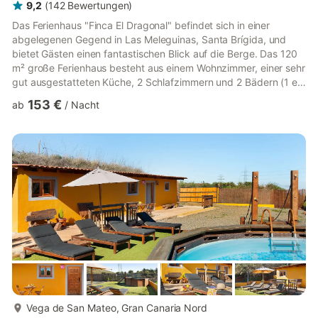
9,2
(
142
Bewertungen
)
Das Ferienhaus "Finca El Dragonal" befindet sich in einer
abgelegenen Gegend in Las Meleguinas, Santa Brígida, und
bietet Gästen einen fantastischen Blick auf die Berge. Das 120
m² große Ferienhaus besteht aus einem Wohnzimmer, einer sehr
gut ausgestatteten Küche, 2 Schlafzimmern und 2 Bädern (1 en
suite) und bietet somit Platz für 4 Personen. Zur Ausstattung
153 €
ab
/
Nacht
gehören außerdem Wi-Fi (für Videoanrufe geeignet), eine
Waschmaschine sowie ein TV. Zu Ihrem privaten Außenbereich
gehören ein schöner Garten mit Gartenmöbeln, eine überdachte
Terrasse und ein Grill. Hier können Sie sich bei einem Glas...
mehr...
Vega de San Mateo, Gran Canaria Nord