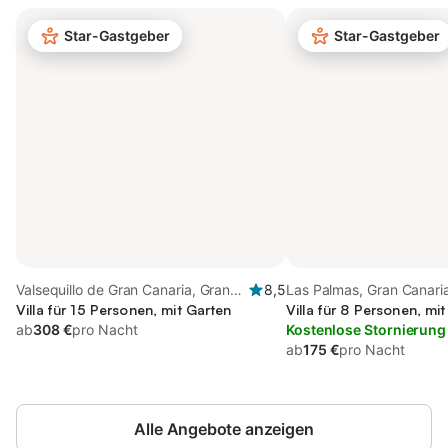
Star-Gastgeber
Star-Gastgeber
Valsequillo de Gran Canaria, Gran
8,5
Las Palmas, Gran Canari
Canaria Osten
Villa für 15 Personen, mit Garten
Villa für 8 Personen, mi
ab
308 €
pro Nacht
Kostenlose Stornierung
ab
175 €
pro Nacht
Alle Angebote anzeigen