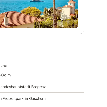
runs
r-Golm
 Landeshauptstadt Bregenz
 Freizeitpark in Gaschurn