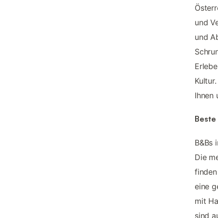
Österr
und Ve
und Ab
Schrun
Erlebe
Kultur
Ihnen
Beste 
B&Bs i
Die me
finden
eine g
mit Ha
sind a