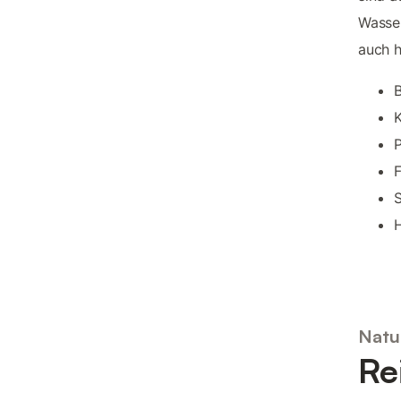
Wasser
auch h
K
P
F
Natu
Re