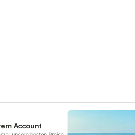
hrem Account
mmer unsere besten Preise