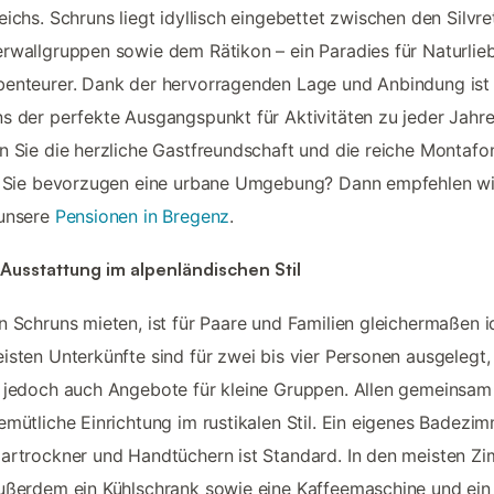
eichs. Schruns liegt idyllisch eingebettet zwischen den Silvre
rwallgruppen sowie dem Rätikon – ein Paradies für Naturlie
enteurer. Dank der hervorragenden Lage und Anbindung ist
s der perfekte Ausgangspunkt für Aktivitäten zu jeder Jahre
n Sie die herzliche Gastfreundschaft und die reiche Montafo
. Sie bevorzugen eine urbane Umgebung? Dann empfehlen wi
 unsere
Pensionen in Bregenz
.
Ausstattung im alpenländischen Stil
n Schruns mieten, ist für Paare und Familien gleichermaßen i
isten Unterkünfte sind für zwei bis vier Personen ausgelegt,
 jedoch auch Angebote für kleine Gruppen. Allen gemeinsam 
emütliche Einrichtung im rustikalen Stil. Ein eigenes Badezi
artrockner und Handtüchern ist Standard. In den meisten Z
ußerdem ein Kühlschrank sowie eine Kaffeemaschine und ein