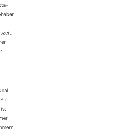
tta-
bhaber
szeit.
ner
r
deal.
 Sie
ist
mmer
immern