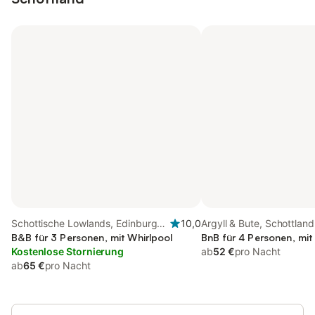
Schottische Lowlands, Edinburgh
10,0
Argyll & Bute, Schottland
und Lothian
B&B für 3 Personen, mit Whirlpool
BnB für 4 Personen, mit
Kostenlose Stornierung
ab
52 €
pro Nacht
ab
65 €
pro Nacht