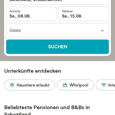
Anreise
Abreise
Sa., 08.08.
Sa., 15.08.
Gäste
SUCHEN
Unterkünfte entdecken
Haustiere erlaubt
Whirlpool
Int
Beliebteste Pensionen und B&Bs in
Schottland