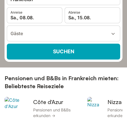
Anreise
Abreise
Sa., 08.08.
Sa., 15.08.
Gäste
SUCHEN
Pensionen und B&Bs in Frankreich mieten:
Beliebteste Reiseziele
Côte d'Azur
Nizza
Pensionen und B&Bs
Pensionen
erkunden →
erkunden