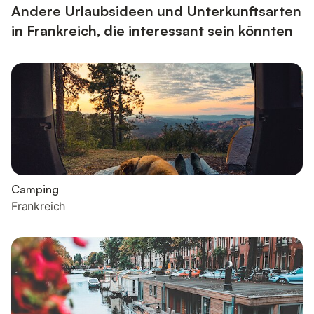
mit einem eingezäunten Pool, einen Garten, 2 offene...
Andere Urlaubsideen und Unterkunftsarten
in Frankreich, die interessant sein könnten
Camping
Frankreich