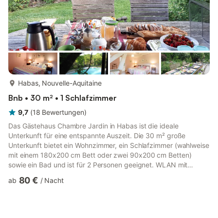
mehr...
Habas, Nouvelle-Aquitaine
Bnb • 30 m² • 1 Schlafzimmer
9,7
(
18
Bewertungen
)
Das Gästehaus Chambre Jardin in Habas ist die ideale
Unterkunft für eine entspannte Auszeit. Die 30 m² große
Unterkunft bietet ein Wohnzimmer, ein Schlafzimmer (wahlweise
mit einem 180x200 cm Bett oder zwei 90x200 cm Betten)
sowie ein Bad und ist für 2 Personen geeignet. WLAN mit
Arbeitsplatz für Homeoffice, Klimaanlage sowie Bücher und
80 €
ab
/
Nacht
Spielzeug für Kinder stehen zur Verfügung. Auch eine
Tischtennisplatte können Sie nutzen. Ein Babybett ist
vorhanden. Diese Unterkunft verfügt über eine
Gemeinschaftsküche und einen gemeinsamen Außenbereich