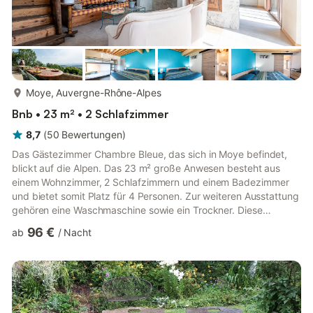
mehr...
Moye, Auvergne-Rhône-Alpes
Bnb • 23 m² • 2 Schlafzimmer
8,7
(
50
Bewertungen
)
Das Gästezimmer Chambre Bleue, das sich in Moye befindet,
blickt auf die Alpen. Das 23 m² große Anwesen besteht aus
einem Wohnzimmer, 2 Schlafzimmern und einem Badezimmer
und bietet somit Platz für 4 Personen. Zur weiteren Ausstattung
gehören eine Waschmaschine sowie ein Trockner. Diese
Unterkunft bietet nicht: Wi-Fi und Klimaanlage. Diese
96 €
ab
/
Nacht
Ferienunterkunft verfügt über eine private Terrasse, die zum
Entspannen am Abend einlädt. Übersetzt mit DeepL.com
(kostenlose Version) Diese Unterkunft bietet Zugang zu einem
gemeinsamen Außenbereich mit Garten, Terrasse und Grill. Auf
dem Grundstück sind...