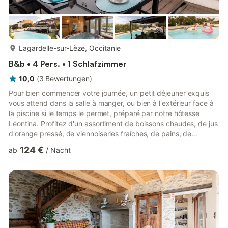
mehr...
Lagardelle-sur-Lèze, Occitanie
B&b • 4 Pers. • 1 Schlafzimmer
10,0
(
3
Bewertungen
)
Pour bien commencer votre journée, un petit déjeuner exquis
vous attend dans la salle à manger, ou bien à l'extérieur face à
la piscine si le temps le permet, préparé par notre hôtesse
Léontina. Profitez d'un assortiment de boissons chaudes, de jus
d'orange pressé, de viennoiseries fraîches, de pains, de
confitures maison, de bons œufs frais, de charcuterie et de
124 €
ab
/
Nacht
fromage, parmi d'autres délices. À l'extérieur, vous pourrez
garer votre véhicule dans la cour sécurisée, profiter de la petite
terrasse à l'entrée de la maison et vous détendre dans notre
vaste jardin clos avec piscine (commune av...