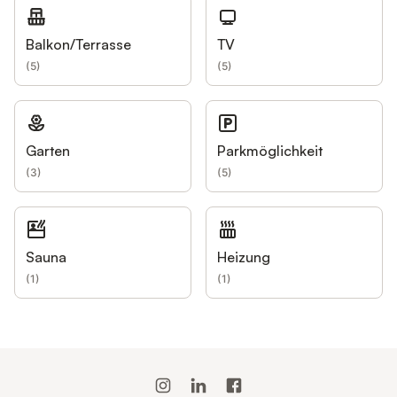
Balkon/Terrasse
TV
(
5
)
(
5
)
Garten
Parkmöglichkeit
(
3
)
(
5
)
Sauna
Heizung
(
1
)
(
1
)