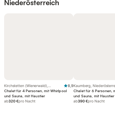
Niederösterreich
Kirchstetten (Wienerwald),
8,9
Kaumberg, Niederösterre
Wienerwald
Chalet für 4 Personen, mit Whirlpool
Chalet für 6 Personen, 
und Sauna, mit Haustier
und Sauna, mit Haustier
ab
320 €
pro Nacht
ab
390 €
pro Nacht