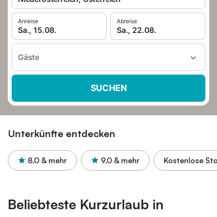
Anreise
Abreise
Sa., 15.08.
Sa., 22.08.
Gäste
SUCHEN
Unterkünfte entdecken
8,0
& mehr
9,0
& mehr
Kostenlose St
Beliebteste Kurzurlaub in