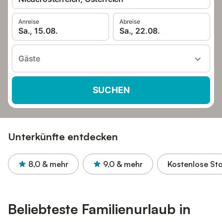
Anreise
Abreise
Sa., 15.08.
Sa., 22.08.
Gäste
SUCHEN
Unterkünfte entdecken
8,0
& mehr
9,0
& mehr
Kostenlose St
Beliebteste Familienurlaub in