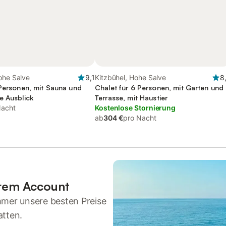
ohe Salve
9,1
Kitzbühel, Hohe Salve
8
 Personen, mit Sauna und
Chalet für 6 Personen, mit Garten und
e Ausblick
Terrasse, mit Haustier
Nacht
Kostenlose Stornierung
ab
304 €
pro Nacht
hrem Account
mmer unsere besten Preise
atten.