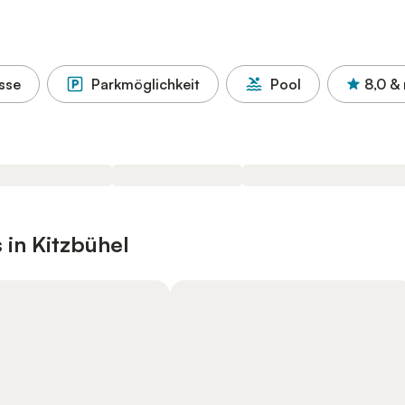
sse
Parkmöglichkeit
Pool
8,0
&
 in Kitzbühel