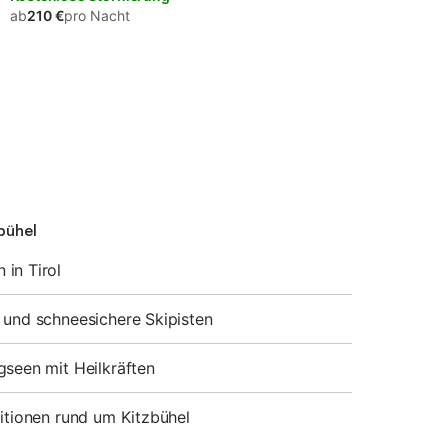
ab
210 €
pro Nacht
zbühel
in Tirol
 und schneesichere Skipisten
gseen mit Heilkräften
ditionen rund um Kitzbühel