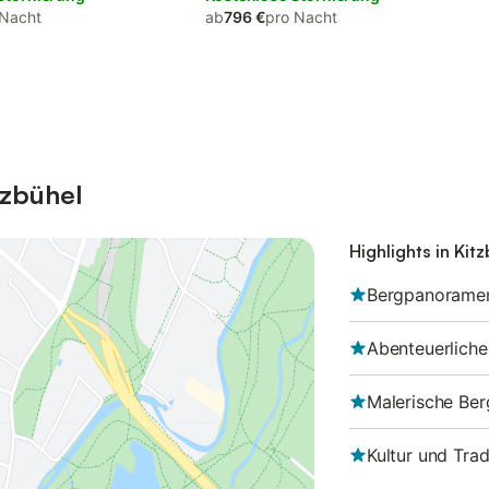
 Nacht
ab
796 €
pro Nacht
tzbühel
Highlights in Kit
Bergpanoramen 
Abenteuerliche
Malerische Ber
Kultur und Tra