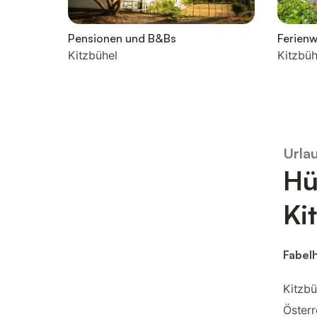
Pensionen und B&Bs
Ferien
Kitzbühel
Kitzbüh
Urla
Hü
Ki
Fabelh
Kitzbü
Österr