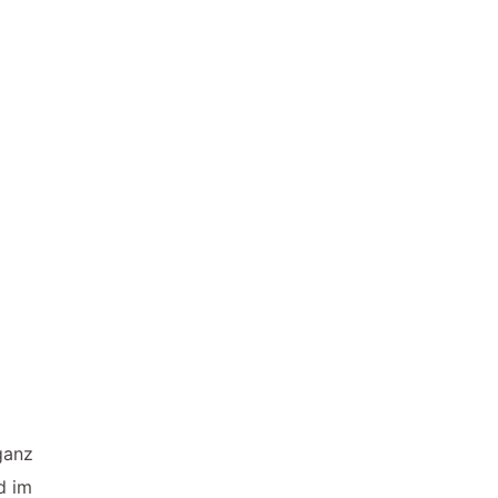
ganz
d im