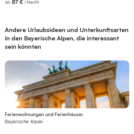
87 €
ab
/
Nacht
mit altem Baumbestand, Teich und Spielplatz. Inzell erreichen
Sie in ca. 10 Minuten, den Chiemsee in 15 Minuten und Salzburg
in etwa 30 Minuten. Das Ferienhaus „Typ Oslo“ verfügt über ca.
84 m² Wohnfläche. Im Erdgeschoss befinden sich e...
Andere Urlaubsideen und Unterkunftsarten
in den Bayerische Alpen, die interessant
sein könnten
Ferienwohnungen und Ferienhäuser
Bayerische Alpen