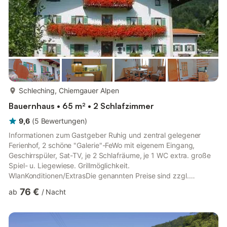
mehr...
Schleching, Chiemgauer Alpen
Bauernhaus • 65 m² • 2 Schlafzimmer
9,6
(
5
Bewertungen
)
Informationen zum Gastgeber Ruhig und zentral gelegener
Ferienhof, 2 schöne "Galerie"-FeWo mit eigenem Eingang,
Geschirrspüler, Sat-TV, je 2 Schlafräume, je 1 WC extra. große
Spiel- u. Liegewiese. Grillmöglichkeit.
WlanKonditionen/ExtrasDie genannten Preise sind zzgl.
Kurbeitrag i.H.v. € 2,00 pro Person/Nacht für Erwachsene ab
76 €
ab
/
Nacht
dem vollendeten 16. Lebensjahr. Kinder von 6 bis 15 Jahren: €
1,00, Kinder von 0 bis 5 Jahre sind
kurbeitragsfrei.Beschreibung der Einheit Galerie-
Ferienwohnungen, die je eine Wohnfläche von 65 qm haben.