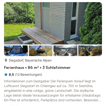
Familien mit Kindern, aber auch Senioren besonders wohl.
Ideales Gebiet für Mountainbiker, Berg- und Wanderfreunde.
WLAN kostenlos. Wir fr...
mehr...
Siegsdorf, Bayerische Alpen
Ferienhaus • 86 m² • 3 Schlafzimmer
8,5
(
12
Bewertungen
)
Informationen zum Gastgeber Der Ferienpark Vorauf liegt im
Luftkurort Siegsdorf im Chiemgau auf ca. 700 m Seehöhe,
eingebettet in eine ruhige, grüne Landschaft. Die idyllische
Lage bietet ideale Voraussetzungen für erholsame Urlaubstage.
Ein Pkw ist erforderlich, Parkplätze sind vorhanden. Besonders
hervorzuheben ist die großzügige, parkähnliche Gartenanlage