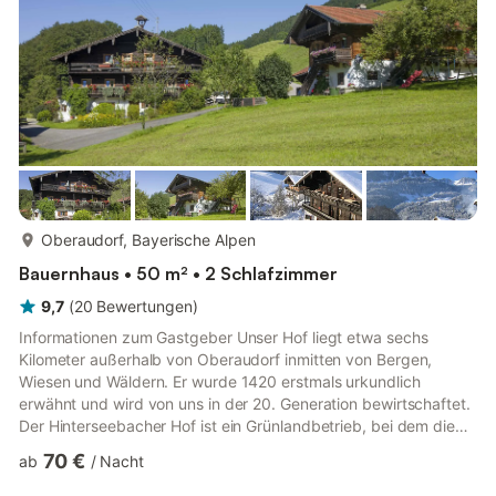
Beide Wohnungen sind gleich eingerichtet.Unsere Gäste
wohnen in ...
mehr...
Oberaudorf, Bayerische Alpen
Bauernhaus • 50 m² • 2 Schlafzimmer
9,7
(
20
Bewertungen
)
Informationen zum Gastgeber Unser Hof liegt etwa sechs
Kilometer außerhalb von Oberaudorf inmitten von Bergen,
Wiesen und Wäldern. Er wurde 1420 erstmals urkundlich
erwähnt und wird von uns in der 20. Generation bewirtschaftet.
Der Hinterseebacher Hof ist ein Grünlandbetrieb, bei dem die
steilen Hänge zum Teil noch mit der Hand bearbeitet werden.
70 €
ab
/
Nacht
Wir haben Kälber, Rinder, Katzen und Hasen. In unseren
urgemütlich eingerichteten Ferienwohnungen fühlen sich