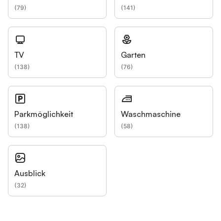
(
79
)
(
141
)
TV
Garten
(
138
)
(
76
)
Parkmöglichkeit
Waschmaschine
(
138
)
(
58
)
Ausblick
(
32
)