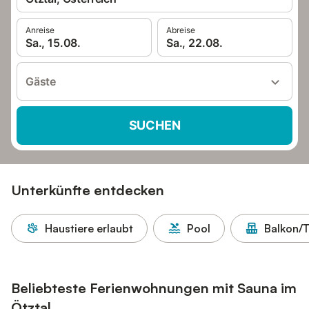
Anreise
Abreise
Sa., 15.08.
Sa., 22.08.
Gäste
SUCHEN
Unterkünfte entdecken
Haustiere erlaubt
Pool
Balkon/T
Beliebteste Ferienwohnungen mit Sauna im
Ötztal