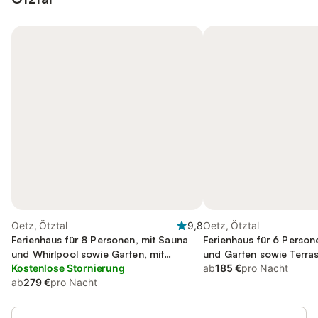
Oetz, Ötztal
9,8
Oetz, Ötztal
Ferienhaus für 8 Personen, mit Sauna
Ferienhaus für 6 Person
und Whirlpool sowie Garten, mit
und Garten sowie Terra
Haustier
Kostenlose Stornierung
ab
185 €
pro Nacht
ab
279 €
pro Nacht