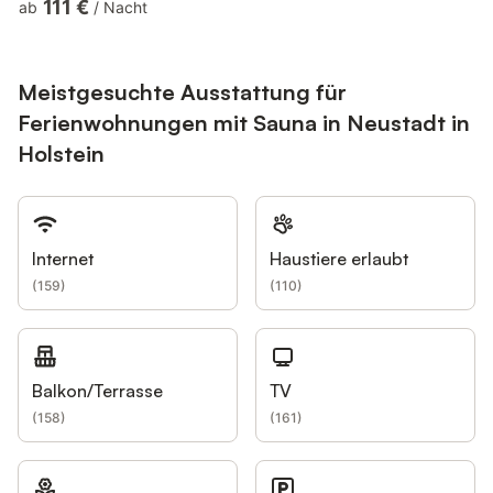
111 €
ab
/
Nacht
insgesamt drei Schlafzimmer verfügt über ein Doppelbett, das
zweite Schlafzimmer über zwei Einzelbetten und das letzte
über ein gemütliches Doppelbett für Kinder auf dem
Schlafboden. Im hellen Duschbad befindet sich eine Sauna.
Meistgesuchte Ausstattung für
Besonders vi...
Ferienwohnungen mit Sauna in Neustadt in
Holstein
Internet
Haustiere erlaubt
(
159
)
(
110
)
Balkon/Terrasse
TV
(
158
)
(
161
)