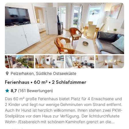
mit großem Essbereich und einer eigenen kleinen Terrasse
bietet Platz für die gesamte Familie. Im separaten Wohnbereich
stehe...
mehr...
Pelzerhaken, Südliche Ostseeküste
Ferienhaus • 60 m² • 2 Schlafzimmer
8,7
(
161
Bewertungen
)
Das 60 m² große Ferienhaus bietet Platz für 4 Erwachsene und
2 Kinder und liegt nur wenige Gehminuten vom Strand entfernt.
Auch Ihr Hund ist herzlich willkommen. Ihnen stehen zwei PKW-
Stellplätze vor dem Haus zur Verfügung. Der lichtdurchflutete
Wohn- /Essbereich mit schönem Kaminofen grenzt an die
separate, umfangreich ausgestattete Küche. Das Erste der