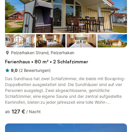
mehr...
Pelzerhaken Strand, Pelzerhaken
Ferienhaus • 80 m² • 2 Schlafzimmer
9,0
(
2
Bewertungen
)
Das Sundhaus hat zwei Schlafzimmer, die beide mit Boxspring-
Doppelbetten ausgestattet sind. Die Sundhäuser sind auf vier
Personen ausgelegt. Zwei abgeschlossene, gemütliche
Schlafzimmer, eine eigene Sauna und der zentral aufgestellte
Kaminofen, bieten zu jeder jahreszeit eine tolle Wohn-
Atmosphäre. Küchen- und Essbereich gehen fließend
127 €
ab
/
Nacht
ineinander über. Die freundliche, cremefarbene Einrichtung wird
mit kräftigen, sonnengelben Akzenten unterstützt. 100 Meter
zur Surf-Schule, 120 Meter zum Strand, Süd Terrasse.