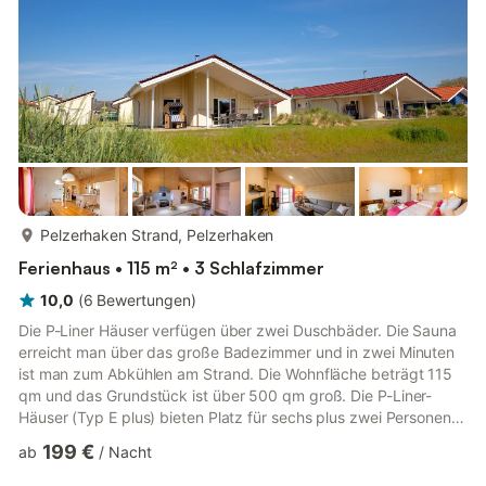
mehr...
Pelzerhaken Strand, Pelzerhaken
Ferienhaus • 115 m² • 3 Schlafzimmer
10,0
(
6
Bewertungen
)
Die P-Liner Häuser verfügen über zwei Duschbäder. Die Sauna
erreicht man über das große Badezimmer und in zwei Minuten
ist man zum Abkühlen am Strand. Die Wohnfläche beträgt 115
qm und das Grundstück ist über 500 qm groß. Die P-Liner-
Häuser (Typ E plus) bieten Platz für sechs plus zwei Personen.
Neben zwei Schlafzimmern mit Boxspring-Doppelbetten
199 €
ab
/
Nacht
verfügt dieser Haustyp über einen großen Alkoven, in dem zwei
weitere Schlafplätze zur Verfügung stehen. Eine offene Küche