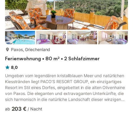
mehr...
Paxos, Griechenland
Ferienwohnung • 80 m² • 2 Schlafzimmer
8,0
Umgeben vom legendären kristallblauen Meer und natürlichen
Kiesstränden liegt PACO'S RESORT GROUP, ein einzigartiges
Resort im Stil eines Dorfes, eingebettet in die alten Olivenhaine
von Paxos. Die eleganten und extravaganten Unterkünfte, die
sich harmonisch in die natürliche Landschaft dieser winzigen
ionischen Insel einfügen, bieten ein beeindruckendes Maß an
203 €
ab
/
Nacht
Stil, Auswahl und persönlichem Service sowie einen
außergewöhnlich bequemen Zugang zum malerischen
Stadtplatz von Gaios und seinen unzähligen zerklüfteten
Stränden. PACO'S RESORT GROUP, Paxos ist eine inspirierende