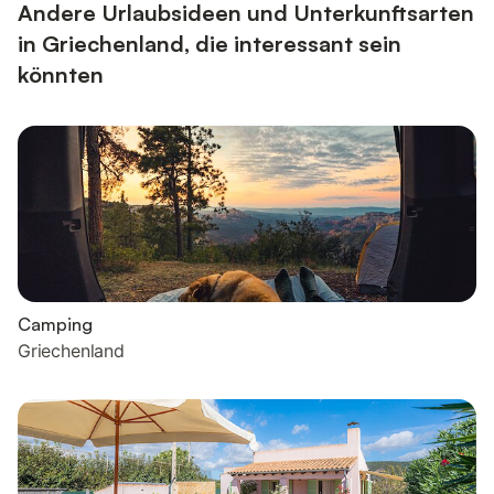
Oase für die Seele...
Andere Urlaubsideen und Unterkunftsarten
in Griechenland, die interessant sein
könnten
Camping
Griechenland