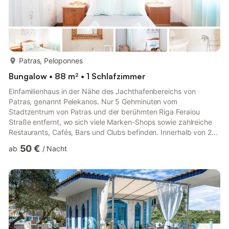
mehr...
Patras, Peloponnes
Bungalow • 88 m² • 1 Schlafzimmer
Einfamilienhaus in der Nähe des Jachthafenbereichs von
Patras, genannt Pelekanos. Nur 5 Gehminuten vom
Stadtzentrum von Patras und der berühmten Riga Feraiou
Straße entfernt, wo sich viele Marken-Shops sowie zahlreiche
Restaurants, Cafés, Bars und Clubs befinden. Innerhalb von 2
Gehminuten erreicht man einen schönen Yachthafen mit
50 €
ab
/
Nacht
privaten Booten, Spazier-/Joggingwege, ein Freilufttheater, wo
im Sommer Konzerte stattfinden, und viele Restaurants,
Tavernen, Cafés direkt am Meer. 2020 neu renoviert und
komplett möbliert, mit allen Geräten. Ein schöner, ruhiger Garten
mit Aussicht lädt zum Kaf...