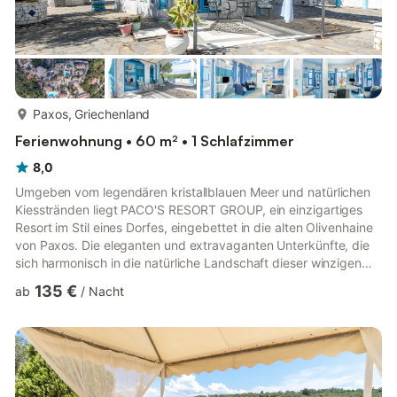
mehr...
Paxos, Griechenland
Ferienwohnung • 60 m² • 1 Schlafzimmer
8,0
Umgeben vom legendären kristallblauen Meer und natürlichen
Kiesstränden liegt PACO'S RESORT GROUP, ein einzigartiges
Resort im Stil eines Dorfes, eingebettet in die alten Olivenhaine
von Paxos. Die eleganten und extravaganten Unterkünfte, die
sich harmonisch in die natürliche Landschaft dieser winzigen
ionischen Insel einfügen, bieten ein beeindruckendes Maß an
135 €
ab
/
Nacht
Stil, Auswahl und persönlichem Service sowie einen
außergewöhnlich bequemen Zugang zum malerischen
Stadtplatz von Gaios und seinen unzähligen zerklüfteten
Stränden. PACO'S RESORT GROUP, Paxos ist eine inspirierende
Oase für die Seele...