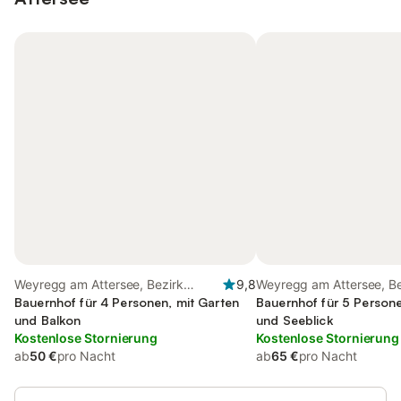
Weyregg am Attersee, Bezirk
9,8
Weyregg am Attersee, Be
Vöcklabruck
Bauernhof für 4 Personen, mit Garten
Vöcklabruck
Bauernhof für 5 Persone
und Balkon
und Seeblick
Kostenlose Stornierung
Kostenlose Stornierung
ab
50 €
pro Nacht
ab
65 €
pro Nacht