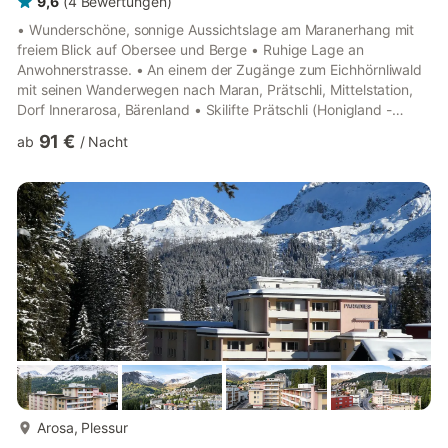
9,6
(
4
Bewertungen
)
• Wunderschöne, sonnige Aussichtslage am Maranerhang mit
freiem Blick auf Obersee und Berge • Ruhige Lage an
Anwohnerstrasse. • An einem der Zugänge zum Eichhörnliwald
mit seinen Wanderwegen nach Maran, Prätschli, Mittelstation,
Dorf Innerarosa, Bärenland • Skilifte Prätschli (Honigland -
Kinder/Anfängerski) oder Mittelstation zu Fuss oder per Bus (je
91 €
ab
/
Nacht
3 Stationen) erreichbar. • Heimfahrtspiste 50 m entfernt. •
Langlauf- und Golfzentrum zu Fuss ca. 10 - 15 Min. oder mit
Bus (2 Busstationen). • Bushaltestelle Seehalda in nächster
Nähe (ca. 3 Min.). • Einkauf im Dorf/Obersee (Post, Bank...
mehr...
Arosa, Plessur