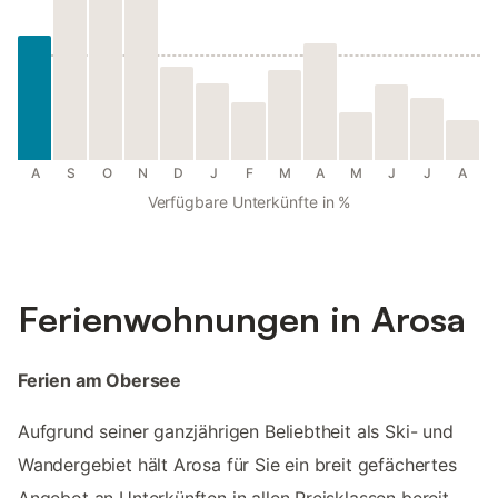
A
S
O
N
D
J
F
M
A
M
J
J
A
Verfügbare Unterkünfte in %
Ferienwohnungen in Arosa
Ferien am Obersee
Aufgrund seiner ganzjährigen Beliebtheit als Ski- und
Wandergebiet hält Arosa für Sie ein breit gefächertes
Angebot an Unterkünften in allen Preisklassen bereit.