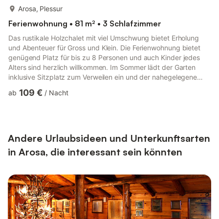
mehr...
Arosa, Plessur
Ferienwohnung • 81 m² • 3 Schlafzimmer
Das rustikale Holzchalet mit viel Umschwung bietet Erholung
und Abenteuer für Gross und Klein. Die Ferienwohnung bietet
genügend Platz für bis zu 8 Personen und auch Kinder jedes
Alters sind herzlich willkommen. Im Sommer lädt der Garten
inklusive Sitzplatz zum Verweilen ein und der nahegelegene
Wald strahlt Ruhe aus. Ursprünglich von Familie Cavigelli als
109 €
ab
/
Nacht
Pension geführt, wurden die Stockwerke im Jahr 2008 zu
Ferienwohnungen umgebaut. Die Eigentümerin selbst wohnt
nicht im Haus, ein Hausabwart als Ansprechperson ist aber vor
Ort und kümmert sich gerne um Ihre Anliegen. Das Chalet
befindet ...
Andere Urlaubsideen und Unterkunftsarten
in Arosa, die interessant sein könnten