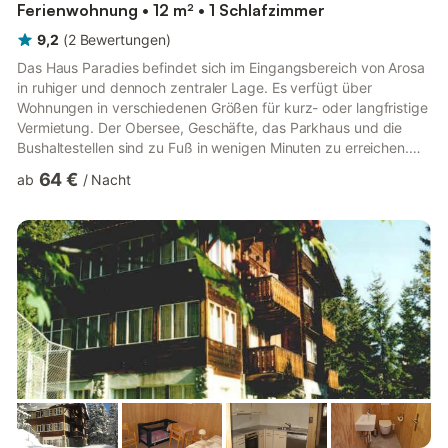
Ferienwohnung • 12 m² • 1 Schlafzimmer
9,2
(
2
Bewertungen
)
Das Haus Paradies befindet sich im Eingangsbereich von Arosa
in ruhiger und dennoch zentraler Lage. Es verfügt über
Wohnungen in verschiedenen Größen für kurz- oder langfristige
Vermietung. Der Obersee, Geschäfte, das Parkhaus und die
Bushaltestellen sind zu Fuß in wenigen Minuten zu erreichen.
Das Skigebiet ist auch sehr nah mit dem Bus und zu Fuß. Die
64 €
ab
/
Nacht
Heimfahrt führt fast bis zum Haus. Ob Sie einen Skitag oder
eine herrliche Wanderung mit der ganzen Familie genießen, ein
Besuch in unserem hauseigenen Hallenbad ist ein perfekter
Abschluss. Entspannen, aufwärmen, baden und wohlfühlen im
...