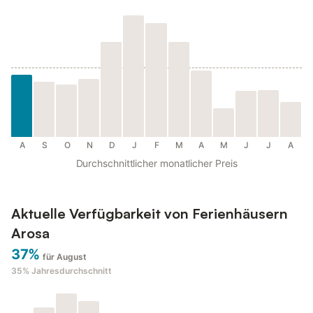
A
S
O
N
D
J
F
M
A
M
J
J
A
Durchschnittlicher monatlicher Preis
Aktuelle Verfügbarkeit von Ferienhäusern
Arosa
37%
für August
35%
Jahresdurchschnitt