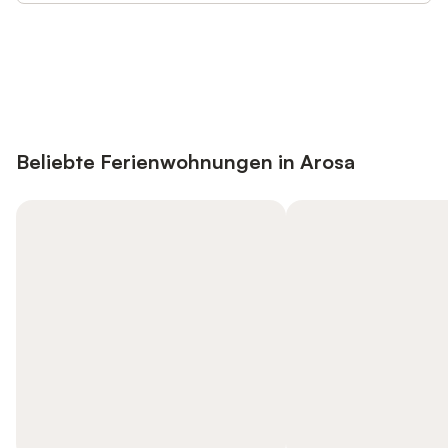
Jetzt anmelden und bis zu 10% bei
Anmelden
vielen Unterkünften sparen.
Beliebte Ferienwohnungen in Arosa