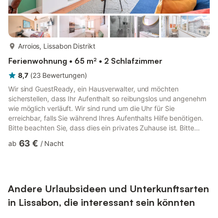
mehr...
Arroios, Lissabon Distrikt
Ferienwohnung • 65 m² • 2 Schlafzimmer
8,7
(
23
Bewertungen
)
Wir sind GuestReady, ein Hausverwalter, und möchten
sicherstellen, dass Ihr Aufenthalt so reibungslos und angenehm
wie möglich verläuft. Wir sind rund um die Uhr für Sie
erreichbar, falls Sie während Ihres Aufenthalts Hilfe benötigen.
Bitte beachten Sie, dass dies ein privates Zuhause ist. Bitte
gehen Sie daher gut damit um, als wäre es Ihr eigenes. Der
63 €
ab
/
Nacht
Flughafen Lissabon ist innerhalb von 10 Autominuten oder 20
Minuten mit der U-Bahn erreichbar. Die Metro von Lissabon
bringt Sie fast überall hin, und die nächste U-Bahn-Station ist
Arroios (2 Gehminuten von der Wohnung entfernt). Das histor...
Andere Urlaubsideen und Unterkunftsarten
in Lissabon, die interessant sein könnten