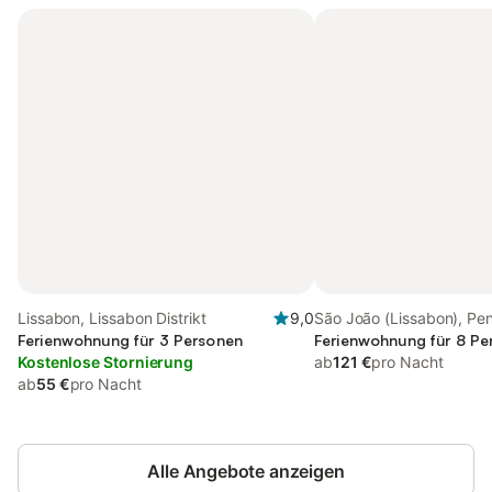
Lissabon, Lissabon Distrikt
9,0
São João (Lissabon), Pe
Ferienwohnung für 3 Personen
França
Ferienwohnung für 8 Pe
Kostenlose Stornierung
ab
121 €
pro Nacht
ab
55 €
pro Nacht
Alle Angebote anzeigen