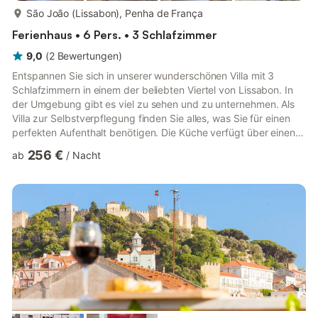
mehr...
São João (Lissabon), Penha de França
Ferienhaus • 6 Pers. • 3 Schlafzimmer
9,0
(
2
Bewertungen
)
Entspannen Sie sich in unserer wunderschönen Villa mit 3
Schlafzimmern in einem der beliebten Viertel von Lissabon. In
der Umgebung gibt es viel zu sehen und zu unternehmen. Als
Villa zur Selbstverpflegung finden Sie alles, was Sie für einen
perfekten Aufenthalt benötigen. Die Küche verfügt über einen
Kühlschrank, ein Kochfeld, einen Backofen, einen Wasserkocher,
256 €
ab
/
Nacht
einen Gefrierschrank und eine Mikrowelle. Die Villa ist der
perfekte Ort zum Entspannen und bietet einen Fernseher und
Internetzugang. Diese Villa verfügt über 3 Schlafzimmer und
bietet bequem Platz für 6 Personen. Im ersten Schlaf...