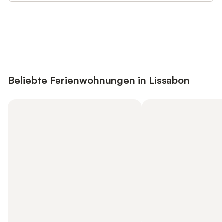
Jetzt anmelden und bis zu 10% bei
Anmelden
vielen Unterkünften sparen.
Beliebte Ferienwohnungen in Lissabon