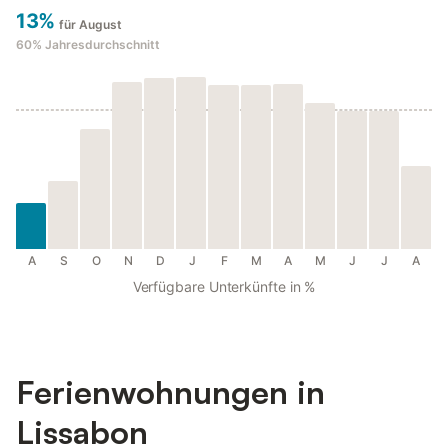
13%
für August
60%
Jahresdurchschnitt
A
S
O
N
D
J
F
M
A
M
J
J
A
Verfügbare Unterkünfte in %
Ferienwohnungen in
Lissabon