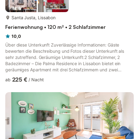
mehr...
Santa Justa, Lissabon
Ferienwohnung • 120 m² • 2 Schlafzimmer
10,0
Über diese Unterkunft Zuverlässige Informationen: Gäste
bewerten die Beschreibung und Fotos dieser Unterkunft als
sehr zutreffend. Geräumige Unterkunft:2 Schlafzimmer, 2
Badezimmer – Die Palma Residence in Lissabon bietet ein
geräumiges Apartment mit drei Schlafzimmern und zwei
Badezimmern. Die Familienzimmer bieten viel Platz zum
225 €
ab
/
Nacht
Entspannen und Komfort. Moderne Ausstattung: Kostenloses
WLAN, eine voll ausgestattete Küche, eine Waschmaschine, ein
Haartrockner und ein Fernseher sorgen für einen angenehmen
Aufenthalt. Das Apartment verfügt über eine Waschmaschine
und eine voll ausgestattete K...