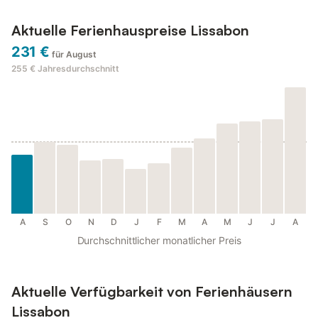
Aktuelle Ferienhauspreise Lissabon
231 €
für August
255 €
Jahresdurchschnitt
A
S
O
N
D
J
F
M
A
M
J
J
A
Durchschnittlicher monatlicher Preis
Aktuelle Verfügbarkeit von Ferienhäusern
Lissabon