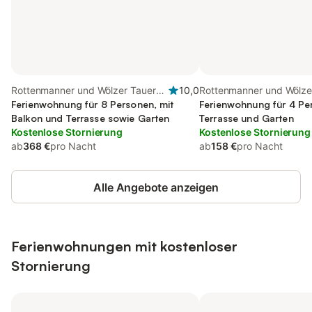
Rottenmanner und Wölzer Tauern,
10,0
Rottenmanner und Wölzer
Öblarn
Ferienwohnung für 8 Personen, mit
Ferienwohnung für 4 Pe
Balkon und Terrasse sowie Garten
Terrasse und Garten
Kostenlose Stornierung
Kostenlose Stornierung
ab
368 €
pro Nacht
ab
158 €
pro Nacht
Alle Angebote anzeigen
Ferienwohnungen mit kostenloser
Stornierung