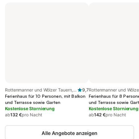
Rottenmanner und Wölzer Tauern,
9,7
Rottenmanner und Wölze
Niederöblarn
Ferienhaus für 10 Personen, mit Balkon
Öblarn
Ferienhaus für 8 Person
und Terrasse sowie Garten
und Terrasse sowie Gart
Kostenlose Stornierung
Kostenlose Stornierung
ab
132 €
pro Nacht
ab
142 €
pro Nacht
Alle Angebote anzeigen