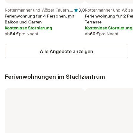
Rottenmanner und Wölzer Tauern,
8,0
Rottenmanner und Wölze
Öblarn
Ferienwohnung für 4 Personen, mit
Niederöblarn
Ferienwohnung für 2 Pe
Balkon und Garten
Terrasse
Kostenlose Stornierung
Kostenlose Stornierung
ab
84 €
pro Nacht
ab
60 €
pro Nacht
Alle Angebote anzeigen
Ferienwohnungen im Stadtzentrum