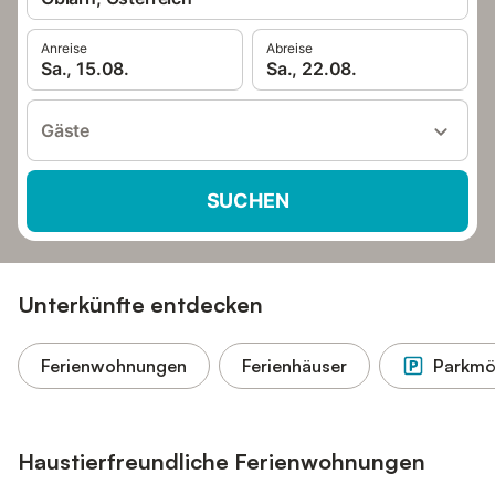
Anreise
Abreise
Sa., 15.08.
Sa., 22.08.
Gäste
SUCHEN
Unterkünfte entdecken
Ferienwohnungen
Ferienhäuser
Parkmög
Haustierfreundliche Ferienwohnungen