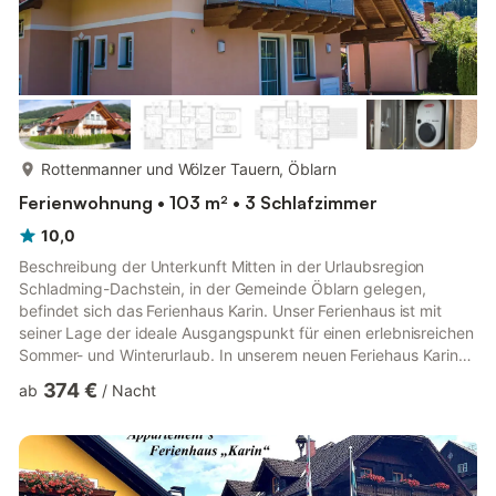
mehr...
Rottenmanner und Wölzer Tauern, Öblarn
Ferienwohnung • 103 m² • 3 Schlafzimmer
10,0
Beschreibung der Unterkunft Mitten in der Urlaubsregion
Schladming-Dachstein, in der Gemeinde Öblarn gelegen,
befindet sich das Ferienhaus Karin. Unser Ferienhaus ist mit
seiner Lage der ideale Ausgangspunkt für einen erlebnisreichen
Sommer- und Winterurlaub. In unserem neuen Feriehaus Karin
wohnen Sie in einem von zwei Appartements, für jeweils 8
374 €
ab
/
Nacht
Personen eingerichtet mit jeweils 3 Doppelzimmern, 2 Duschen,
2 WCs, einer voll ausgestatteten Küche, Sat-TV, kostenlosem
Internetzugang und einem gemütlichen Wohnzimmer. Vom
Balkon der Appartements erleben Sie eine herrliche Aussicht auf
die Berg...