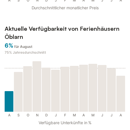
A
S
O
N
D
J
F
M
A
M
J
J
A
Durchschnittlicher monatlicher Preis
Aktuelle Verfügbarkeit von Ferienhäusern
Öblarn
6%
für August
75%
Jahresdurchschnitt
A
S
O
N
D
J
F
M
A
M
J
J
A
Verfügbare Unterkünfte in %