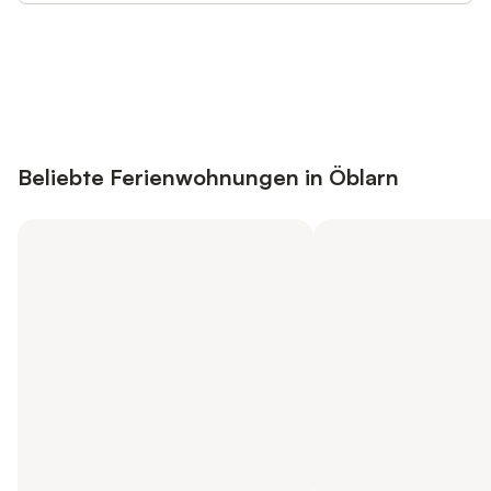
Jetzt anmelden und bis zu 10% bei
Anmelden
vielen Unterkünften sparen.
Beliebte Ferienwohnungen in Öblarn