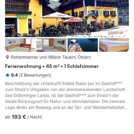
mehr...
Rottenmanner und Wölzer Tauern, Öblarn
Ferienwohnung • 45 m² • 1 Schlafzimmer
9,4
(
2
Bewertungen
)
Beschreibung der Unterkunft Erlebe Natur pur im Gasthof***
zum Stralz'n Umgeben von der atemberaubenden Landschaft
des Gröbminger Lands, ist der Gasthof*** zum Stralz'n der
ideale Rückzugsort für Natur- und Aktivliebhaber. Die zentrale
Lage direkt am Radweg und an der Ski- und Wanderhaltestelle
ermöglicht es unseren Gästen, die Schönheit der Region in
193 €
ab
/
Nacht
vollen Zügen zu genießen. Tauchen Sie ein in die
unvergleichliche Bergwelt und lassen Sie sich von der frischen
Luft und den malerischen Ausblicken verzaubern. Unsere