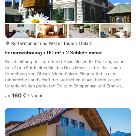
mehr...
Rottenmanner und Wölzer Tauern, Öblarn
Ferienwohnung • 110 m² • 2 Schlafzimmer
Beschreibung der Unterkunft Haus Moser: Ihr Rückzugsort in
den Alpen Entdecken Sie das Haus Moser in der idyllischen
Umgebung von Öblarn-Niederöblarn. Eingebettet in eine
ruhmreiche Landschaft der steirischen Alpen, bietet unsere
Unterkunft den perfekten Ort zum Entspannen und Erholen.
Die ruhige Lage sorgt für eine einladende und friedliche
160 €
ab
/
Nacht
Atmosphäre, ideal für Familien und Naturliebhaber. Der perfekte
Ausgangspunkt für einen abwechslungsreichen Sommer- aber
auch Winteruraub. Genießen Sie Ihren Aufenthalt in unserem
liebevoll eingerichteten Nichtraucherhaus, umgeben von einem
e...