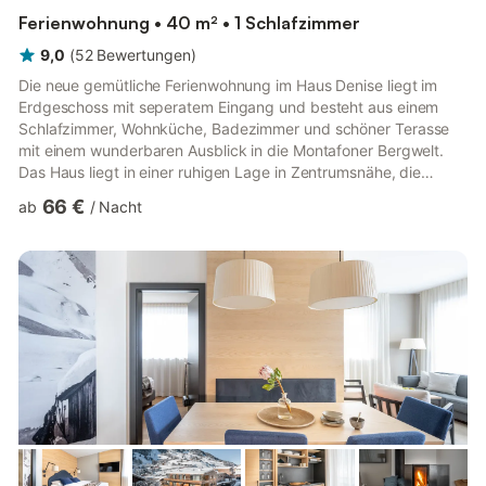
Ferienwohnung • 40 m² • 1 Schlafzimmer
9,0
(
52
Bewertungen
)
Die neue gemütliche Ferienwohnung im Haus Denise liegt im
Erdgeschoss mit seperatem Eingang und besteht aus einem
Schlafzimmer, Wohnküche, Badezimmer und schöner Terasse
mit einem wunderbaren Ausblick in die Montafoner Bergwelt.
Das Haus liegt in einer ruhigen Lage in Zentrumsnähe, die
Skibushaltestelle liegt auch nur 200 Meter entfernt und das
66 €
ab
/
Nacht
Skigebiet ist in nur drei Fahrminuten erreichbar. In unmittelbarer
Nähe bedinden sich auch Langlaufloipen und schöne
Winterwanderwege. Im Sommer haben sie ebenfalls
wunderbare Möglichkeiten und gelangen mit den Montafoner
Bergbahnen auf die höchsten ...