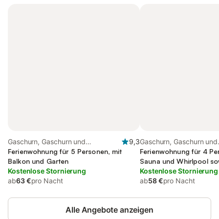
Gaschurn, Gaschurn und
9,3
Gaschurn, Gaschurn und
Umgebung
Ferienwohnung für 5 Personen, mit
Umgebung
Ferienwohnung für 4 Pe
Balkon und Garten
Sauna und Whirlpool sow
Kostenlose Stornierung
Haustier
Kostenlose Stornierung
ab
63 €
pro Nacht
ab
58 €
pro Nacht
Alle Angebote anzeigen