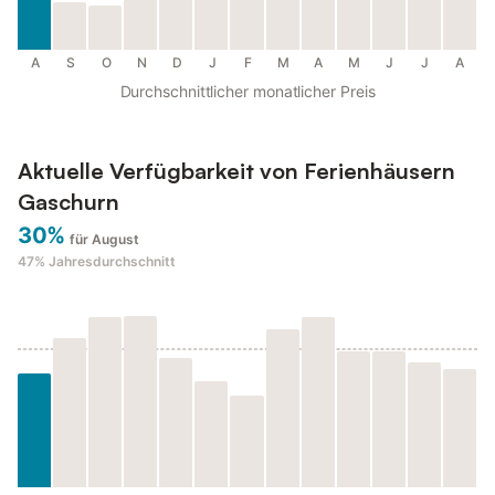
A
S
O
N
D
J
F
M
A
M
J
J
A
Durchschnittlicher monatlicher Preis
Aktuelle Verfügbarkeit von Ferienhäusern
Gaschurn
30%
für August
47%
Jahresdurchschnitt