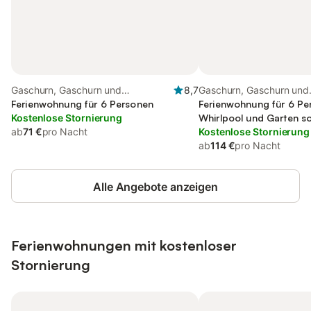
Gaschurn, Gaschurn und
8,7
Gaschurn, Gaschurn und
Umgebung
Ferienwohnung für 6 Personen
Umgebung
Ferienwohnung für 6 Pe
Kostenlose Stornierung
Whirlpool und Garten s
ab
71 €
pro Nacht
Haustier
Kostenlose Stornierung
ab
114 €
pro Nacht
Alle Angebote anzeigen
Ferienwohnungen mit kostenloser
Stornierung