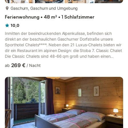
mehr...
Gaschurn, Gaschurn und Umgebung
Ferienwohnung • 48 m² • 1 Schlafzimmer
10,0
Inmitten der beeindruckenden Alpenkulisse, befinden sich
direkt an der beschaulichen Gaschurner Dorfstraße unsere
Sporthotel Chalets****. Neben den 21 Luxus-Chalets bieten wir
dir ein Restaurant im alpinen Design: die Stoba 7. Classic Chalet
Die Classic Chalets sind 48-66 qm groß und haben einen
separaten Wohnbereich mit Design-Kamin und gemütlicher
269 €
ab
/
Nacht
Schlafcouch. Zusätzlich bieten diese Chalets eine Küche und
einen Essbereich sowie einen schönen Balkon mit tollem
Bergblick. Badezimmer mit großer Dampfdusche (Dampfbad)
und separatem WC. Zusätzliche Badewanne auf Anfrage. The
classic chalet is...