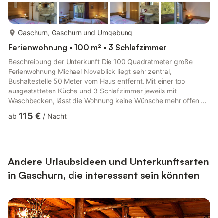
mehr...
Gaschurn, Gaschurn und Umgebung
Ferienwohnung • 100 m² • 3 Schlafzimmer
Beschreibung der Unterkunft Die 100 Quadratmeter große
Ferienwohnung Michael Novablick liegt sehr zentral,
Bushaltestelle 50 Meter vom Haus entfernt. Mit einer top
ausgestatteten Küche und 3 Schlafzimmer jeweils mit
Waschbecken, lässt die Wohnung keine Wünsche mehr offen.
Stromkosten werden je nach Verbrauch vor Ort verrechnet.
115 €
ab
/
Nacht
Sonstiges Check In: 15:00 - 18:00 Check Out: bis spätestens
09:00 Uhr Zahlungen oder Vorauszahlungen an uns: Für
Überweisungen innerhalb der EU fallen keine
Auslandsüberweisungsentgelte an – ansonsten übernehmt Ihr
bitte die Gebühren - DANKE! Zusa...
Andere Urlaubsideen und Unterkunftsarten
in Gaschurn, die interessant sein könnten