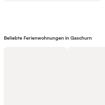
Jetzt anmelden und bis zu 10% bei
Anmelden
vielen Unterkünften sparen.
Beliebte Ferienwohnungen in Gaschurn