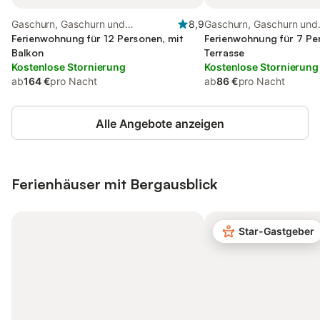
Gaschurn, Gaschurn und
8,9
Gaschurn, Gaschurn und
Umgebung
Ferienwohnung für 12 Personen, mit
Umgebung
Ferienwohnung für 7 Pe
Balkon
Terrasse
Kostenlose Stornierung
Kostenlose Stornierung
ab
164 €
pro Nacht
ab
86 €
pro Nacht
Alle Angebote anzeigen
Ferienhäuser mit Bergausblick
Star-Gastgeber