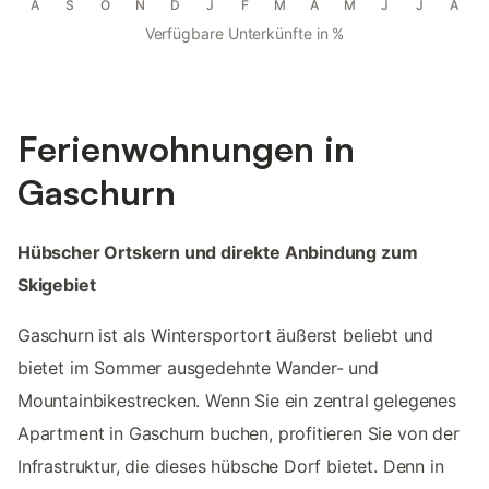
A
S
O
N
D
J
F
M
A
M
J
J
A
Verfügbare Unterkünfte in %
Ferienwohnungen in
Gaschurn
Hübscher Ortskern und direkte Anbindung zum
Skigebiet
Gaschurn ist als Wintersportort äußerst beliebt und
bietet im Sommer ausgedehnte Wander- und
Mountainbikestrecken. Wenn Sie ein zentral gelegenes
Apartment in Gaschurn buchen, profitieren Sie von der
Infrastruktur, die dieses hübsche Dorf bietet. Denn in