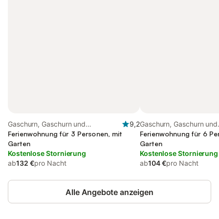
Gaschurn, Gaschurn und
9,2
Gaschurn, Gaschurn und
Umgebung
Ferienwohnung für 3 Personen, mit
Umgebung
Ferienwohnung für 6 Pe
Garten
Garten
Kostenlose Stornierung
Kostenlose Stornierung
ab
132 €
pro Nacht
ab
104 €
pro Nacht
Alle Angebote anzeigen