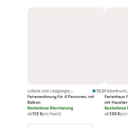
Loferer und Leoganger
10,0
Fieberbrunn,
Steinberge, Fieberbrunn
Ferienwohnung für 4 Personen, mit
Ferienhaus f
Balkon
mit Haustier
Kostenlose Stornierung
Kostenlose 
ab
112 €
pro Nacht
ab
133 €
pro