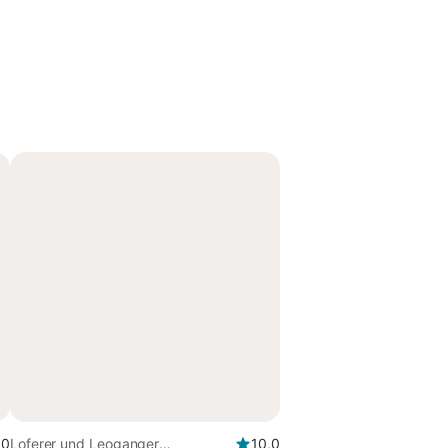
,0
Loferer und Leoganger
10,0