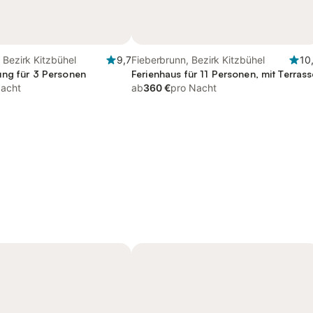
 Bezirk Kitzbühel
9,7
Fieberbrunn, Bezirk Kitzbühel
10
ng für 3 Personen
Ferienhaus für 11 Personen, mit Terrass
Nacht
ab
360 €
pro Nacht