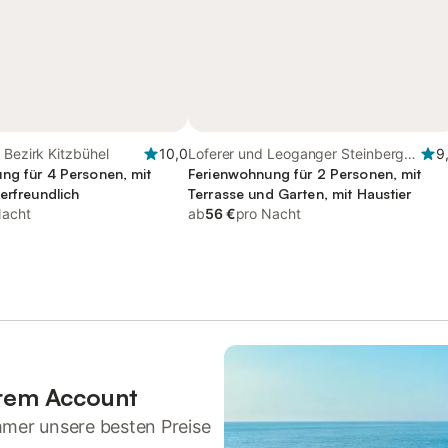
 Bezirk Kitzbühel
10,0
Loferer und Leoganger Steinberge,
9
ng für 4 Personen, mit
Fieberbrunn
Ferienwohnung für 2 Personen, mit
erfreundlich
Terrasse und Garten, mit Haustier
Nacht
ab
56 €
pro Nacht
hrem Account
mmer unsere besten Preise