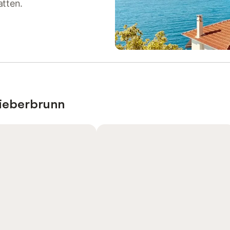
atten.
Fieberbrunn