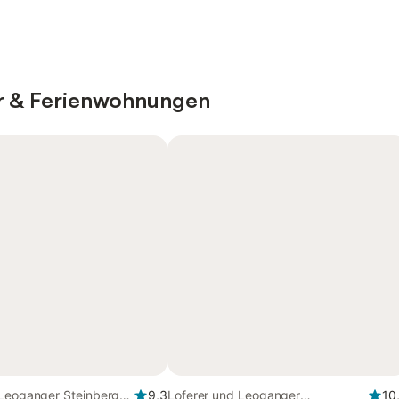
er & Ferienwohnungen
 Leoganger Steinberge,
9,3
Loferer und Leoganger
10