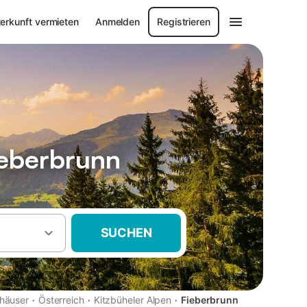
erkunft vermieten
Anmelden
Registrieren
ieberbrunn
SUCHEN
·
·
·
häuser
Österreich
Kitzbüheler Alpen
Fieberbrunn