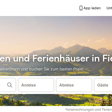
App laden
Unt
n und Ferienhäuser in F
Fieberbrunn und buchen Sie zum besten Preis!
Anreise
Abreise
Gäste
Ferienwohnungen und Ferien