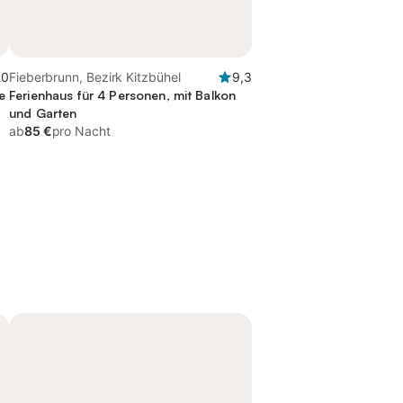
,0
Fieberbrunn, Bezirk Kitzbühel
9,3
e
Ferienhaus für 4 Personen, mit Balkon
und Garten
ab
85 €
pro Nacht