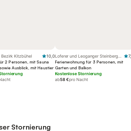
 Bezirk Kitzbühel
10,0
Loferer und Leoganger Steinberge,
7
für 2 Personen, mit Sauna
Fieberbrunn
Ferienwohnung für 3 Personen, mit
owie Ausblick, mit Haustier
Garten und Balkon
Stornierung
Kostenlose Stornierung
Nacht
ab
58 €
pro Nacht
ser Stornierung