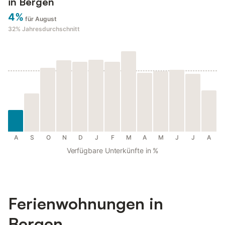
in Bergen
4%
für August
32%
Jahresdurchschnitt
A
S
O
N
D
J
F
M
A
M
J
J
A
Verfügbare Unterkünfte in %
Ferienwohnungen in
Bergen