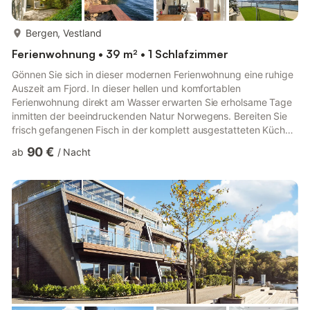
mehr...
Bergen, Vestland
Ferienwohnung • 39 m² • 1 Schlafzimmer
Gönnen Sie sich in dieser modernen Ferienwohnung eine ruhige
Auszeit am Fjord. In dieser hellen und komfortablen
Ferienwohnung direkt am Wasser erwarten Sie erholsame Tage
inmitten der beeindruckenden Natur Norwegens. Bereiten Sie
frisch gefangenen Fisch in der komplett ausgestatteten Küche
zu und lassen Sie den Tag nach langen Wanderungen
90 €
ab
/
Nacht
gemütlich ausklingen, während Sie Ihre Lieblingsserie
streamen.Der idyllische Außenbereich mit direktem Zugang
zum Wasser bietet ideale Voraussetzungen für Outdoor-
Aktivitäten. Springen Sie vom Holzsteg ins erfrischende Wasser
oder genießen Sie bei einer ...