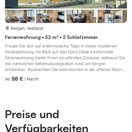
mehr...
Bergen, Vestland
Ferienwohnung • 52 m² • 2 Schlafzimmer
Freuen Sie sich auf erlebnisreiche Tage in dieser modernen
Ferienwohnung mit Blick auf den Fjord.Diese komfortable
Ferienwohnung bietet Ihnen ein stilvolles Zuhause, während Sie
die zahlreichen Sehenswürdigkeiten rund um Bergen
entdecken. Beobachten Sie beim Kochen in der offenen Küche
das Treiben am Hafen und genießen Sie während Ihrer
98 €
ab
/
Nacht
Mahlzeiten den Blick auf den Stadtfjord. Machen Sie es sich
nach einem langen Tag auf dem Sofa gemütlich, streamen Sie
Ihre Lieblingsserie oder vertiefen Sie sich in ein gutes Buch, für
das Sie im Alltag keine Zeit finden.Starten Sie mit einem frisch
gebrüht...
Preise und
Verfügbarkeiten