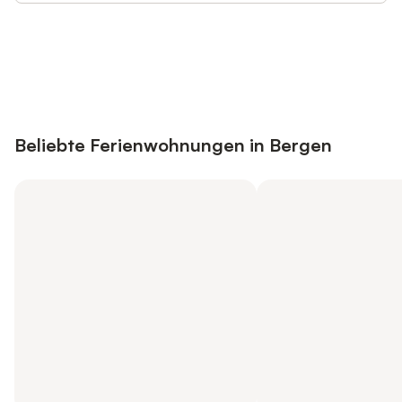
Jetzt anmelden und bis zu 10% bei
Anmelden
vielen Unterkünften sparen.
Beliebte Ferienwohnungen in Bergen