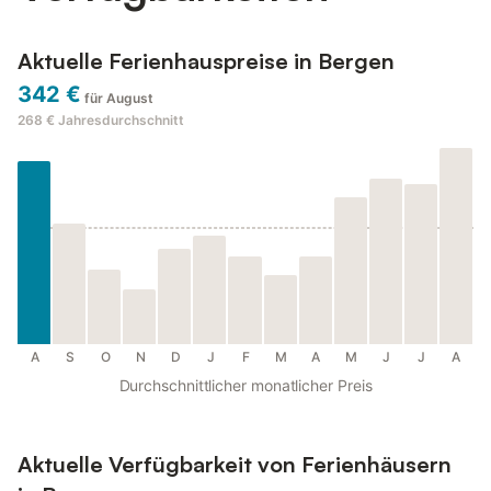
Aktuelle Ferienhauspreise in Bergen
342 €
für August
268 €
Jahresdurchschnitt
A
S
O
N
D
J
F
M
A
M
J
J
A
Durchschnittlicher monatlicher Preis
Aktuelle Verfügbarkeit von Ferienhäusern