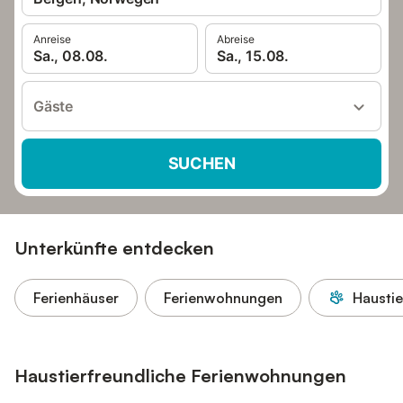
Anreise
Abreise
Sa., 08.08.
Sa., 15.08.
Gäste
SUCHEN
Unterkünfte entdecken
Ferienhäuser
Ferienwohnungen
Haustie
Haustierfreundliche Ferienwohnungen