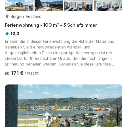
mehr...
Bergen, Vestland
Ferienwohnung • 100 m² • 3 Schlafzimmer
10,0
Erleben Sie in dieser Ferienwohnung die Ruhe der Natur und
genießen Sie die hervorragenden Wander- und
Angelmöglichkeiten.Diese einzigartige Küstenregion ist der
ideale Ort für Ihren nächsten Urlaub, den Sie noch lange in
Erinnerung behalten werden. Genießen Sie diese luxuriöse
Ferienwohnung direkt am Meer in Håkonshella, nahe Bergen.
171 €
ab
/
Nacht
Treten Sie vor die Tür und erleben Sie die frische Meeresluft.
Hier erwarten Sie nicht nur eine herrliche Aussicht, sondern
auch eine traumhafte Außenfläche, die sich auf drei Seiten der
Wohnung erstreckt. Lassen Sie den Alltag hinter sich und
entspannen Sie a...