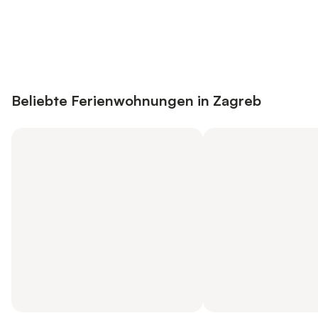
Jetzt anmelden und bis zu 10% bei
Anmelden
vielen Unterkünften sparen.
Beliebte Ferienwohnungen in Zagreb