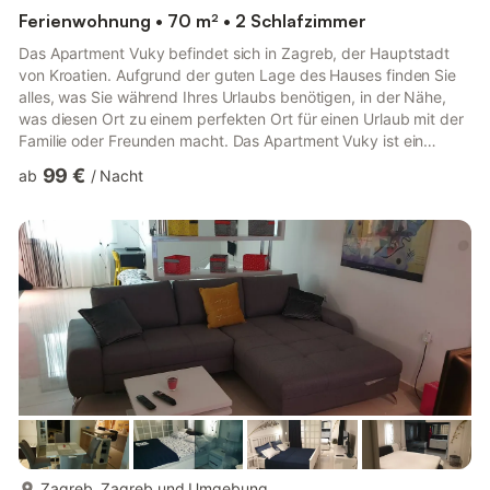
Ferienwohnung • 70 m² • 2 Schlafzimmer
Das Apartment Vuky befindet sich in Zagreb, der Hauptstadt
von Kroatien. Aufgrund der guten Lage des Hauses finden Sie
alles, was Sie während Ihres Urlaubs benötigen, in der Nähe,
was diesen Ort zu einem perfekten Ort für einen Urlaub mit der
Familie oder Freunden macht. Das Apartment Vuky ist ein
Apartment mit zwei Schlafzimmern und einem Balkon, das in
99 €
ab
/
Nacht
jedem Zimmer über einen Fernseher verfügt. Es verfügt über
eine Klimaanlage und eine Zentralheizung. Kostenlose
Privatparkplätze sind vorhanden, eine Reservierung ist nicht
erforderlich.Eine Gepäckaufbewahrung ist vor dem Check-in
und nach ...
mehr...
Zagreb, Zagreb und Umgebung