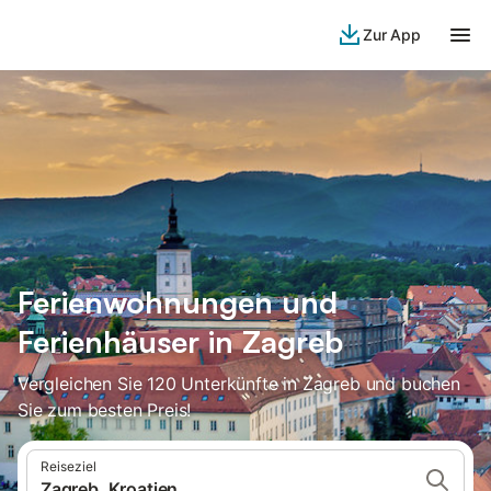
Zur App
Ferienwohnungen und
Ferienhäuser in Zagreb
Vergleichen Sie 120 Unterkünfte in Zagreb und buchen
Sie zum besten Preis!
Reiseziel
Zagreb, Kroatien