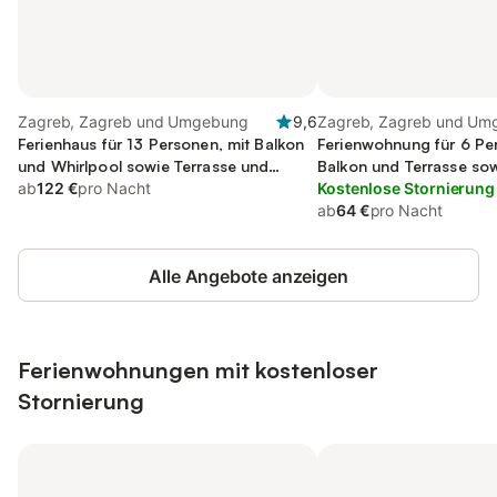
Zagreb, Zagreb und Umgebung
9,6
Zagreb, Zagreb und Um
Ferienhaus für 13 Personen, mit Balkon
Ferienwohnung für 6 Pe
und Whirlpool sowie Terrasse und
Balkon und Terrasse sow
Garten
ab
122 €
pro Nacht
Ausblick
Kostenlose Stornierung
ab
64 €
pro Nacht
Alle Angebote anzeigen
Ferienwohnungen mit kostenloser
Stornierung