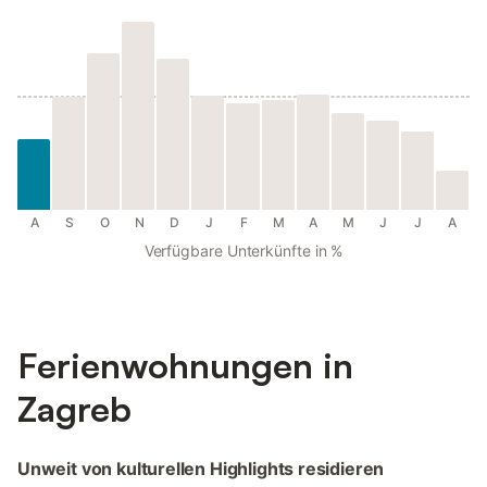
A
S
O
N
D
J
F
M
A
M
J
J
A
Verfügbare Unterkünfte in %
Ferienwohnungen in
Zagreb
Unweit von kulturellen Highlights residieren