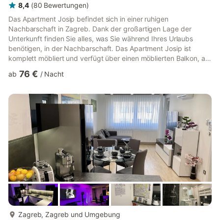
8,4
(
80
Bewertungen
)
Das Apartment Josip befindet sich in einer ruhigen
Nachbarschaft in Zagreb. Dank der großartigen Lage der
Unterkunft finden Sie alles, was Sie während Ihres Urlaubs
benötigen, in der Nachbarschaft. Das Apartment Josip ist
komplett möbliert und verfügt über einen möblierten Balkon, auf
dem Sie den Blick auf die Stadt genießen können. Es bietet
76 €
ab
/
Nacht
Unterkunft mit Klimaanlage sowie Zentralheizung. Die
Gepäckaufbewahrung ist vor dem Check-in und nach dem
Check-out möglich, sodass Sie die Stadt vor Ihrer Abreise noch
etwas erkunden können. Private Parkplätze stehen zur
Verfügung und eine Reservierun...
mehr...
Zagreb, Zagreb und Umgebung