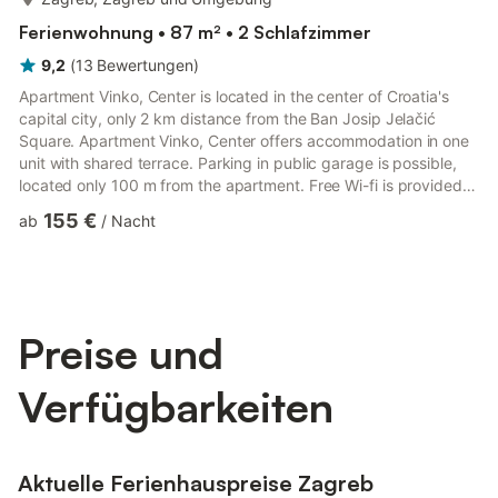
Ferienwohnung • 87 m² • 2 Schlafzimmer
9,2
(
13
Bewertungen
)
Apartment Vinko, Center is located in the center of Croatia's
capital city, only 2 km distance from the Ban Josip Jelačić
Square. Apartment Vinko, Center offers accommodation in one
unit with shared terrace. Parking in public garage is possible,
located only 100 m from the apartment. Free Wi-fi is provided
throughout the property. This two bedroom apartment with
155 €
ab
/
Nacht
shared terrace can perfectly accommodate up to four people. It
features free WiFi, air conditioning as well as SAT LCD TV. The
open space living room comes with sofa and large double bed,
and it's combined with the equipped kitchen ...
Preise und
Verfügbarkeiten
Aktuelle Ferienhauspreise Zagreb