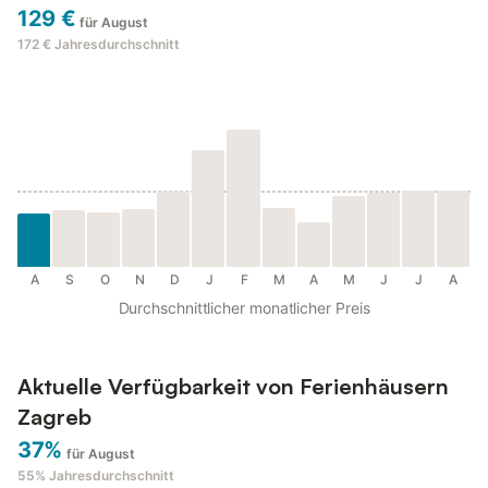
129 €
für August
172 €
Jahresdurchschnitt
A
S
O
N
D
J
F
M
A
M
J
J
A
Durchschnittlicher monatlicher Preis
Aktuelle Verfügbarkeit von Ferienhäusern
Zagreb
37%
für August
55%
Jahresdurchschnitt