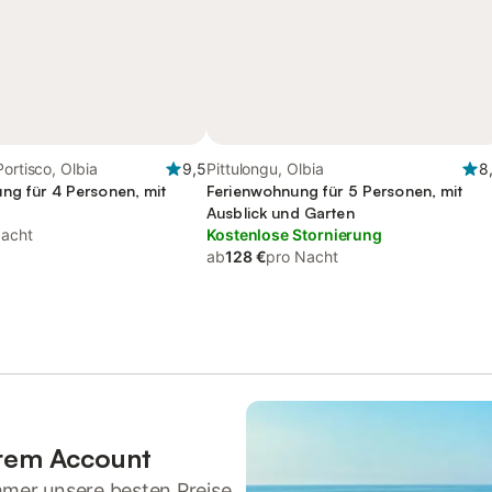
Portisco, Olbia
9,5
Pittulongu, Olbia
8
ng für 4 Personen, mit
Ferienwohnung für 5 Personen, mit
Ausblick und Garten
Nacht
Kostenlose Stornierung
ab
128 €
pro Nacht
hrem Account
mmer unsere besten Preise