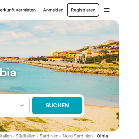
erkunft vermieten
Anmelden
Registrieren
bia
SUCHEN
·
·
·
·
Italien
Süditalien
Sardinien
Nord Sardinien
Olbia