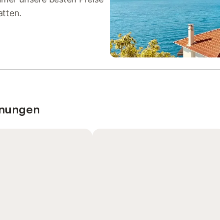
atten.
hnungen