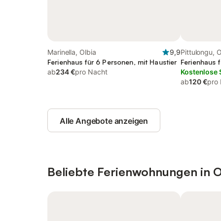
Marinella, Olbia
9,9
Pittulongu, O
Ferienhaus für 6 Personen, mit Haustier
Ferienhaus 
ab
234 €
pro Nacht
Kostenlose 
ab
120 €
pro
Alle Angebote anzeigen
Beliebte Ferienwohnungen in O