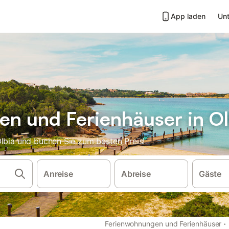
App laden
Unt
n und Ferienhäuser in Ol
Olbia und buchen Sie zum besten Preis!
Anreise
Abreise
Gäste
·
Ferienwohnungen und Ferienhäuser