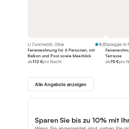
Li Cuncheddi, Olbia
9,0
Spiaggia di 
Ferienwohnung für 6 Personen, mit
Ferienwohnu
Balkon und Pool sowie Meerblick
Terrasse
ab
112 €
pro Nacht
ab
70 €
pro 
Alle Angebote anzeigen
Sparen Sie bis zu 10% mit I
Wenn Sie angemeldet sind, sehen Sie i