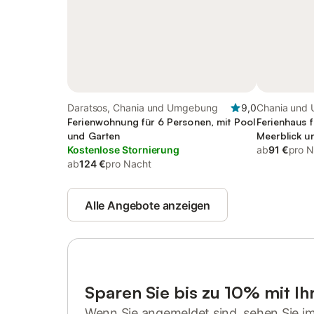
Daratsos, Chania und Umgebung
9,0
Chania und
Ferienwohnung für 6 Personen, mit Pool
Ferienhaus f
und Garten
Meerblick u
Kostenlose Stornierung
ab
91 €
pro N
ab
124 €
pro Nacht
Alle Angebote anzeigen
Sparen Sie bis zu 10% mit I
Wenn Sie angemeldet sind, sehen Sie i