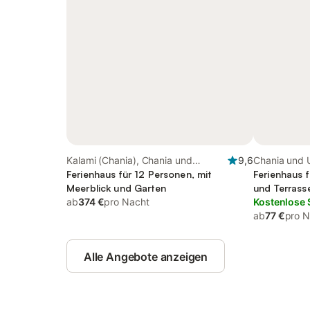
Kalami (Chania), Chania und
9,6
Chania und
Umgebung
Ferienhaus für 12 Personen, mit
Ferienhaus 
Meerblick und Garten
und Terrass
ab
374 €
pro Nacht
Kostenlose 
ab
77 €
pro N
Alle Angebote anzeigen