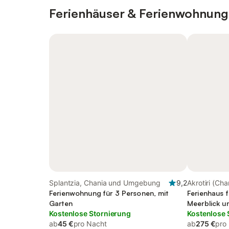
Ferienhäuser & Ferienwohnung
Splantzia, Chania und Umgebung
9,2
Akrotiri (Ch
Ferienwohnung für 3 Personen, mit
Umgebung
Ferienhaus f
Garten
Meerblick u
Kostenlose Stornierung
kinderfreund
Kostenlose 
ab
45 €
pro Nacht
ab
275 €
pro