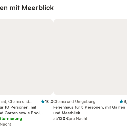
en mit Meerblick
ania), Chania und
10,0
Chania und Umgebung
9
ür 10 Personen, mit
Ferienhaus für 5 Personen, mit Garten
nd Garten sowie Pool,
und Meerblick
lich
Stornierung
ab
120 €
pro Nacht
 Nacht