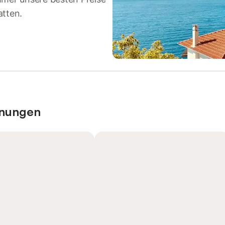
atten.
hnungen