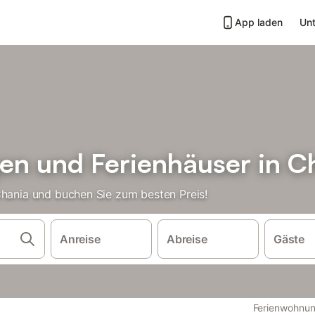
App laden
Unt
n und Ferienhäuser in C
Chania und buchen Sie zum besten Preis!
Anreise
Abreise
Gäste
Ferienwohnun