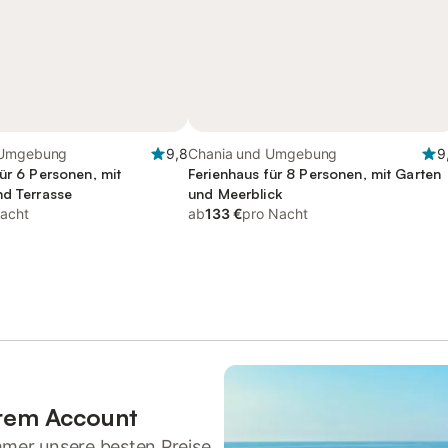
 Umgebung
9,8
Chania und Umgebung
9
ür 6 Personen, mit
Ferienhaus für 8 Personen, mit Garten
nd Terrasse
und Meerblick
acht
ab
133 €
pro Nacht
hrem Account
mmer unsere besten Preise