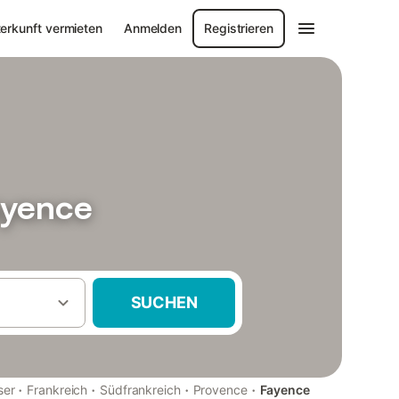
erkunft vermieten
Anmelden
Registrieren
ayence
SUCHEN
·
·
·
·
ser
Frankreich
Südfrankreich
Provence
Fayence