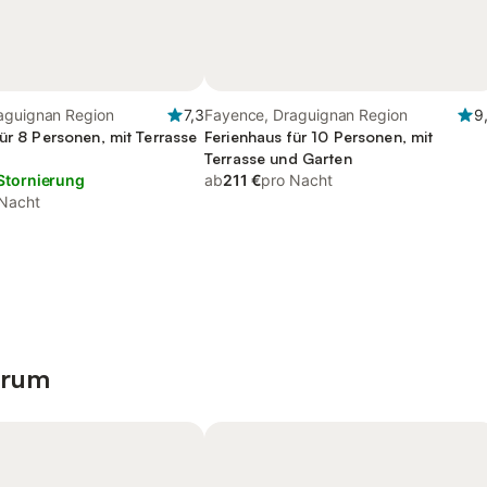
aguignan Region
7,3
Fayence, Draguignan Region
9
ür 8 Personen, mit Terrasse
Ferienhaus für 10 Personen, mit
Terrasse und Garten
Stornierung
ab
211 €
pro Nacht
 Nacht
trum