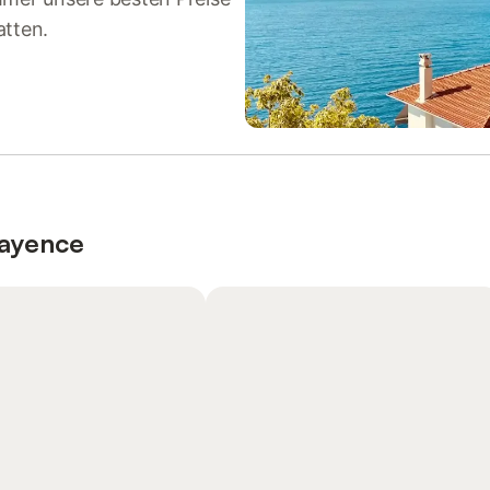
atten.
Fayence