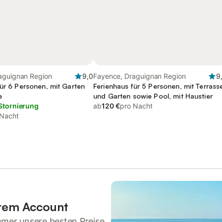
aguignan Region
9,0
Fayence, Draguignan Region
9
für 6 Personen, mit Garten
Ferienhaus für 5 Personen, mit Terrass
e
und Garten sowie Pool, mit Haustier
Stornierung
ab
120 €
pro Nacht
 Nacht
hrem Account
mmer unsere besten Preise