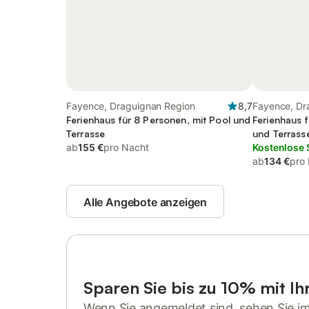
Fayence, Draguignan Region
8,7
Fayence, Dr
Ferienhaus für 8 Personen, mit Pool und
Ferienhaus 
Terrasse
und Terrass
ab
155 €
pro Nacht
Kostenlose 
ab
134 €
pro
Alle Angebote anzeigen
Sparen Sie bis zu 10% mit I
Wenn Sie angemeldet sind, sehen Sie i