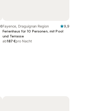
,6
Fayence, Draguignan Region
9,9
Ferienhaus für 10 Personen, mit Pool
und Terrasse
ab
187 €
pro Nacht