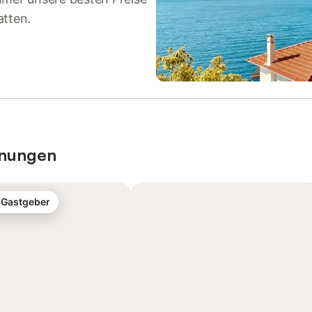
atten.
hnungen
-Gastgeber