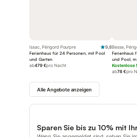
Issac, Périgord Pourpre
9,8
Besse, Périg
Ferienhaus für 24 Personen, mit Pool
Ferienhaus 
und Garten
und Pool, mi
ab
479 €
pro Nacht
Kostenlose 
ab
78 €
pro 
Alle Angebote anzeigen
Sparen Sie bis zu 10% mit I
Wenn Sie angemeldet sind, sehen Sie i