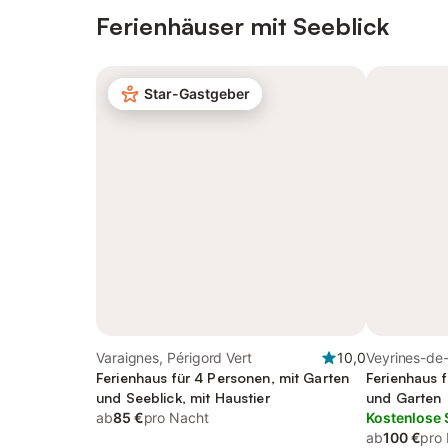
Ferienhäuser mit Seeblick
Star-Gastgeber
Varaignes, Périgord Vert
10,0
Veyrines-de
Ferienhaus für 4 Personen, mit Garten
Ferienhaus f
und Seeblick, mit Haustier
und Garten
ab
85 €
pro Nacht
Kostenlose 
ab
100 €
pro