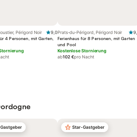
ustier, Périgord Noir
9,0
Prats-du-Périgord, Périgord Noir
9
ür 4 Personen, mit Garten,
Ferienhaus für 8 Personen, mit Garten
und Pool
Stornierung
Kostenlose Stornierung
Nacht
ab
102 €
pro Nacht
Dordogne
-Gastgeber
Star-Gastgeber