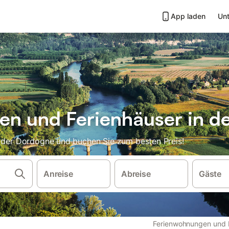
App laden
Unt
n und Ferienhäuser in d
n der Dordogne und buchen Sie zum besten Preis!
Anreise
Abreise
Gäste
Ferienwohnungen und 