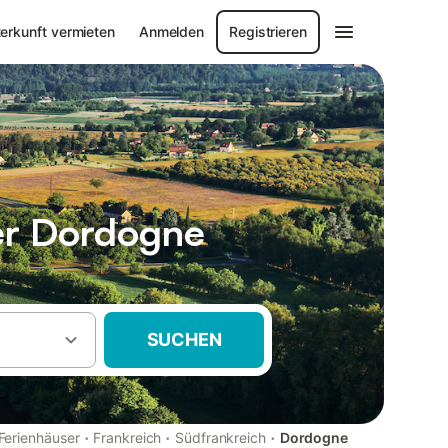
erkunft vermieten
Anmelden
Registrieren
er Dordogne
SUCHEN
·
·
·
Ferienhäuser
Frankreich
Südfrankreich
Dordogne