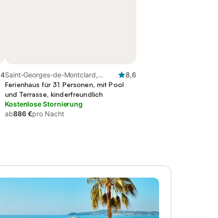
,4
Saint-Georges-de-Montclard,
8,6
Périgord Pourpre
Ferienhaus für 31 Personen, mit Pool
und Terrasse, kinderfreundlich
Kostenlose Stornierung
ab
886 €
pro Nacht