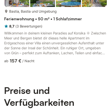
mehr...
Bastia, Bastia und Umgebung
Ferienwohnung • 50 m² • 1 Schlafzimmer
8,7
(
3
Bewertungen
)
Willkommen in deinem kleinen Paradies auf Korsika 🌞 Zwischen
Meer und Bergen bietet dir dieses helle Apartment im
Erdgeschoss einer Villa einen unvergesslichen Aufenthalt unter
der Sonne der Insel der Schönheit. Ein ruhiger Ort, umgeben
von Grün – perfekt zum Auftanken, Lachen, Teilen und einfach
zum Genießen. 🏡 Die Unterkunft Alles wurde für deinen Komfort
157 €
ab
/
Nacht
und dein Wohlbefinden gestaltet: 🛋️ Gemütlicher Wohnbereich –
ein einladendes Wohnzimmer mit TV und Schlafsofa (140x190
cm), ideal zum Entspannen nach einem Tag am Strand. 🍳 Voll
ausgestattete Küche – Backofen, Mikrowelle, Kochplatte...
Preise und
Verfügbarkeiten