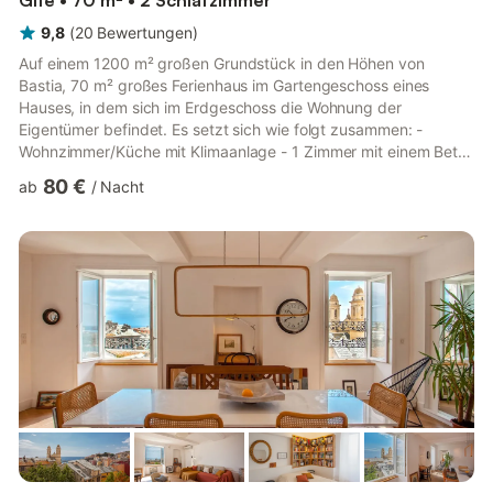
Gîte • 70 m² • 2 Schlafzimmer
9,8
(
20
Bewertungen
)
Auf einem 1200 m² großen Grundstück in den Höhen von
Bastia, 70 m² großes Ferienhaus im Gartengeschoss eines
Hauses, in dem sich im Erdgeschoss die Wohnung der
Eigentümer befindet. Es setzt sich wie folgt zusammen: -
Wohnzimmer/Küche mit Klimaanlage - 1 Zimmer mit einem Bett
140x190 cm mit zum Zimmer hin offenem Badezimmer. - 1
80 €
ab
/
Nacht
Schlafzimmer mit 3 Betten 90x190 cm. - Badezimmer - WC
Zugang über eine Treppe (Parkplatz im Erdgeschoss).
Atemberaubender Blick auf das Meer Für jeden Aufenthalt von
2 aufeinanderfolgenden Wochen, 5% Rabatt auf die zweite
Woche. Für jeden Aufenthalt von 3 aufeinande...