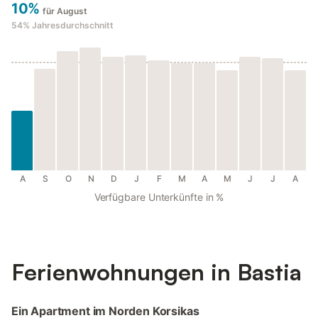
10%
für August
54%
Jahresdurchschnitt
A
S
O
N
D
J
F
M
A
M
J
J
A
Verfügbare Unterkünfte in %
Ferienwohnungen in Bastia
Ein Apartment im Norden Korsikas