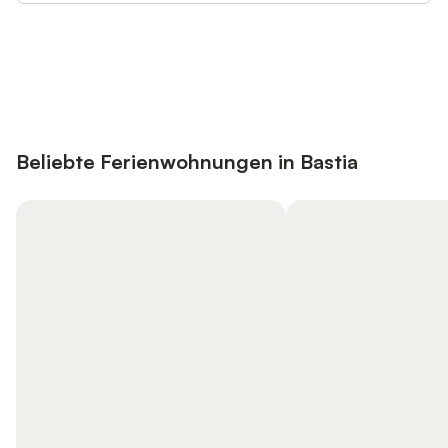
Jetzt anmelden und bis zu 10% bei
Anmelden
vielen Unterkünften sparen.
Beliebte Ferienwohnungen in Bastia