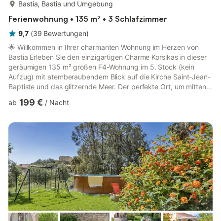
mehr...
Bastia, Bastia und Umgebung
Ferienwohnung • 135 m² • 3 Schlafzimmer
9,7
(
39
Bewertungen
)
🌟 Willkommen in Ihrer charmanten Wohnung im Herzen von
Bastia Erleben Sie den einzigartigen Charme Korsikas in dieser
geräumigen 135 m² großen F4-Wohnung im 5. Stock (kein
Aufzug) mit atemberaubendem Blick auf die Kirche Saint-Jean-
Baptiste und das glitzernde Meer. Der perfekte Ort, um mitten
in Bastias Geschichte zu sein und gleichzeitig modernen
199 €
ab
/
Nacht
Komfort zu genießen. 🏡 Innenbereich Voll ausgestattete Küche:
Ofen, Mikrowelle, Herd und großer Esstisch für gesellige
Mahlzeiten. Helles Wohnzimmer mit TV, ideal zum Entspannen
nach einem Tag voller Erkundungen. Hauptschlafzimmer:
Doppelbett 14...