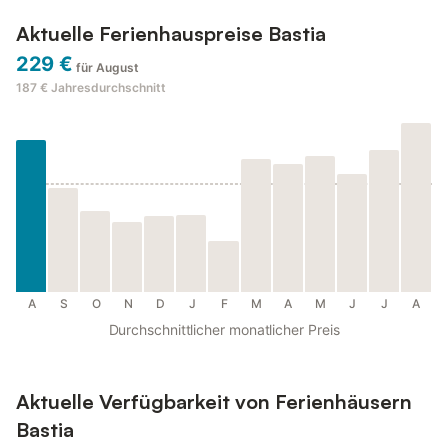
Aktuelle Ferienhauspreise Bastia
229 €
für August
187 €
Jahresdurchschnitt
A
S
O
N
D
J
F
M
A
M
J
J
A
Durchschnittlicher monatlicher Preis
Aktuelle Verfügbarkeit von Ferienhäusern
Bastia