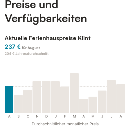
Preise und
Verfügbarkeiten
Aktuelle Ferienhauspreise Klint
237 €
für August
204 €
Jahresdurchschnitt
A
S
O
N
D
J
F
M
A
M
J
J
A
Durchschnittlicher monatlicher Preis