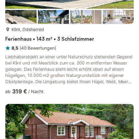
mehr...
Klint, Odsherred
Ferienhaus • 143 m² • 3 Schlafzimmer
8,5
(
40
Bewertungen
)
Liebhaberobjekt an einer unter Naturschutz stehenden Gegend
bei Klint und mit Meerblick zum ca. 200 m entfernten Wasser
gelegen. Das Ferienhaus steht leicht erhöht oben auf einem
hügeligen, 10.000 m2 großen Naturgrundstück mit eigener
Obstplantage. Die Umgebung bietet Ihnen Hügel, Wald, Meer
und Felder und vom Haus aus haben Sie eine schöne Aussicht
319 €
ab
/
Nacht
über alles. Drinnen erwarten Sie drei Schlafzimmer, zwei
Badezimmer, eine große Küche, die mit dem Essbereich und
dem Wohnraum verbunden ist, Holzofen, TV und ein DVD-
Player. Der Küchen-/Wohnraum hat eine offene
Dachkonstruktion und große Fenste...