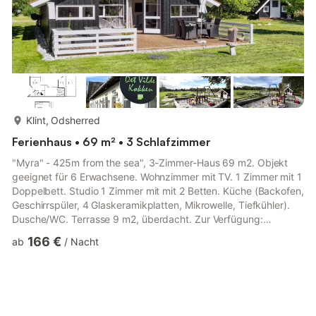
mehr...
Klint, Odsherred
Ferienhaus • 69 m² • 3 Schlafzimmer
"Myra" - 425m from the sea", 3-Zimmer-Haus 69 m2. Objekt
geeignet für 6 Erwachsene. Wohnzimmer mit TV. 1 Zimmer mit 1
Doppelbett. Studio 1 Zimmer mit mit 2 Betten. Küche (Backofen,
Geschirrspüler, 4 Glaskeramikplatten, Mikrowelle, Tiefkühler).
Dusche/WC. Terrasse 9 m2, überdacht. Zur Verfügung:
Kinderhochstuhl. Internet (WLAN). Bitte beachten:
166 €
ab
/
Nacht
Nichtraucher-Unterkunft. Buchungen sind nur zu touristischen
Zwecken erlaubt. 2431421