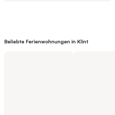
Jetzt anmelden und bis zu 10% bei
Anmelden
vielen Unterkünften sparen.
Beliebte Ferienwohnungen in Klint