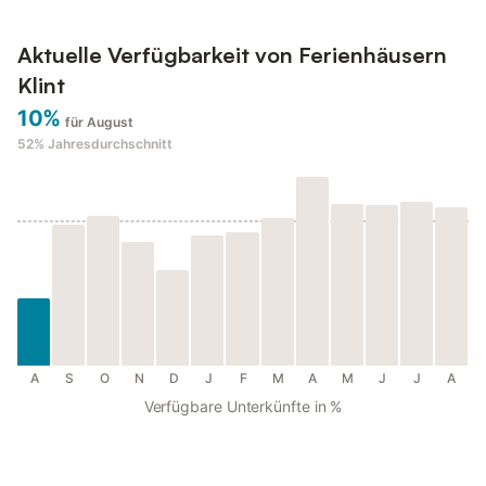
Aktuelle Verfügbarkeit von Ferienhäusern
Klint
10%
für August
52%
Jahresdurchschnitt
A
S
O
N
D
J
F
M
A
M
J
J
A
Verfügbare Unterkünfte in %