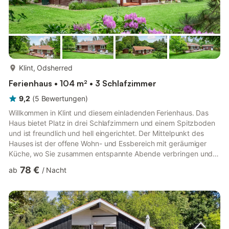
mehr...
Klint, Odsherred
Ferienhaus • 104 m² • 3 Schlafzimmer
9,2
(
5
Bewertungen
)
Willkommen in Klint und diesem einladenden Ferienhaus. Das
Haus bietet Platz in drei Schlafzimmern und einem Spitzboden
und ist freundlich und hell eingerichtet. Der Mittelpunkt des
Hauses ist der offene Wohn- und Essbereich mit geräumiger
Küche, wo Sie zusammen entspannte Abende verbringen und
essen können. Auf dem großen Naturgrundstück können die
78 €
ab
/
Nacht
Kinder ungestört spielen und das Trampolin, die Fußballtore und
das Wikingerspiel nutzen. Auf der offenen Terrasse mit
Gartenmöbeln und Grill lässt es sich wunderbar Zeit im Freien
verbringen und vom Alltag abschalten.Nach einem kurzen
Spazierga...