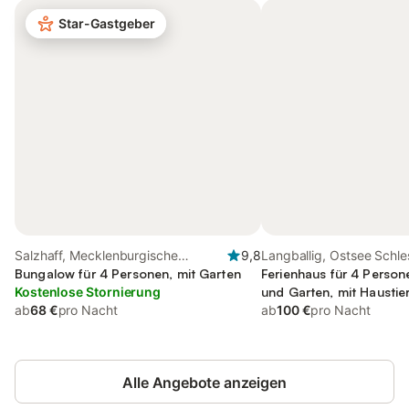
Star-Gastgeber
Salzhaff, Mecklenburgische
9,8
Langballig, Ostsee Schle
Ostseeküste
Bungalow für 4 Personen, mit Garten
Holstein
Ferienhaus für 4 Person
Kostenlose Stornierung
und Garten, mit Haustie
ab
68 €
pro Nacht
ab
100 €
pro Nacht
Alle Angebote anzeigen