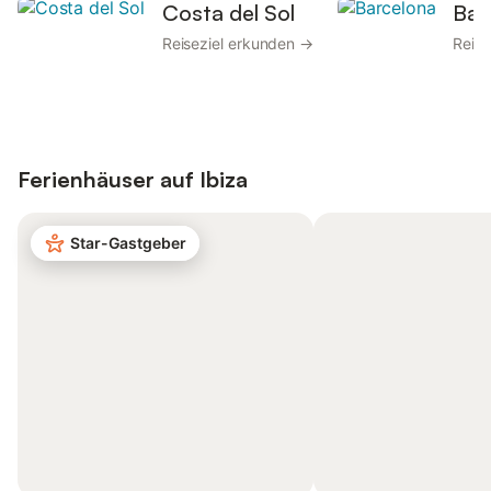
Costa del Sol
Bar
Reiseziel erkunden →
Reise
Ferienhäuser auf
Ibiza
Star-Gastgeber