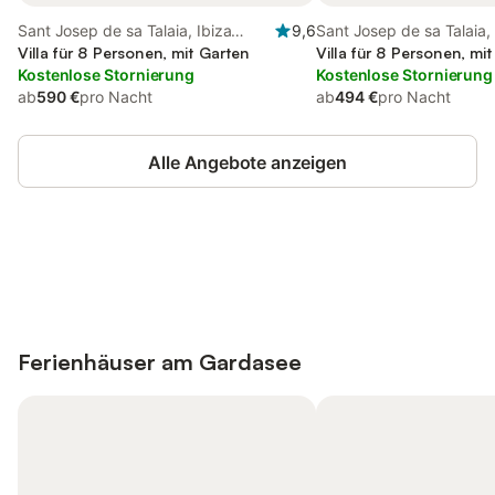
Sant Josep de sa Talaia, Ibiza
9,6
Sant Josep de sa Talaia, 
Süden
Villa für 8 Personen, mit Garten
Süden
Villa für 8 Personen, mi
Kostenlose Stornierung
Kostenlose Stornierung
ab
590 €
pro Nacht
ab
494 €
pro Nacht
Alle Angebote anzeigen
Jetzt anmelden und bis zu 10% bei
Anmelden
vielen Unterkünften sparen.
Ferienhäuser am
Gardasee