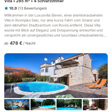
Villa • 285 m² • 4 Schlafzimmer
10,0
(
13
Bewertungen
)
Willkommen in der Luxusvilla Eleven, einer atemberaubenden
Villa in Rovinjsko Selo, nur eine kurze Fahrt vom Strand und
dem lebhaften Stadtzentrum von Rovinj entfernt. Diese Villa
wurde mit Blick auf Eleganz und Entspannung entworfen und
verspricht ein unvergessliches und luxuriöses Urlaubserlebnis.
Beim Betreten des Erdgeschosses werden Sie von einem
478 €
ab
/
Nacht
offenen Grundriss begrüßt, der eine voll ausgestattete Küche,
ein Esszimmer und einen Wohnbereich mit schicken und
modernen Möbeln umfasst. Der Raum ist dank großer,
raumhoher Glasfenster, die nicht nur den Innenraum beleuchten,
sondern auch d...