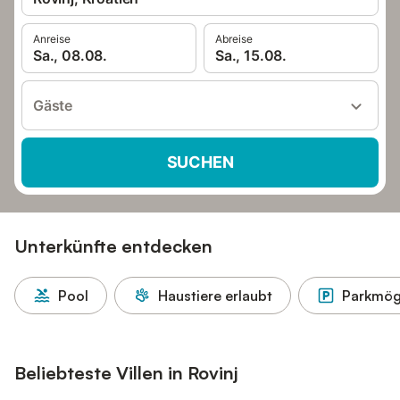
Anreise
Abreise
Sa., 08.08.
Sa., 15.08.
Gäste
SUCHEN
Unterkünfte entdecken
Pool
Haustiere erlaubt
Parkmögl
Beliebteste Villen in Rovinj