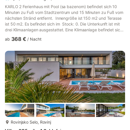
KARLO 2 Ferienhaus mit Pool (sa bazenom) befindet sich 10
Minuten zu Fuß vom Stadtzentrum und 15 Minuten zu Fuß vom
nächsten Stränd entfernt. Innengröße ist 150 m2 und Terasse
ist 50 m2. Es befindet sich im Stock: 0. Die Unterkunft ist mit
drei Klimaanlagen ausgestattet. Eine Klimaanlage befindet sich
im Wohnzimmer und die beiden anderen Klimaanlagen befinden
368 €
ab
/
Nacht
sich in den Schlafzimmern. Bettwäsche und Handtücher
werden von der Unterkunft selbst zur Verfügung gestellt. Im
Innenhof des Hauses steht ein privates Schwimmbad zur
Verfügung. Der Pool ist mit Chlorwasser gefüllt. D...
mehr...
Rovinjsko Selo, Rovinj