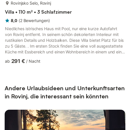
mehr...
Rovinjsko Selo, Rovinj
Villa • 110 m² • 3 Schlafzimmer
8,0
(
2
Bewertungen
)
Niedliches istrisches Haus mit Pool, nur eine kurze Autofahrt
von Rovinj entfernt. In seinem schön dekorierten Interieur mit
rustikalen Details und Holzbalken. Diese Villa bietet Platz für bis
zu 5 Gäste. . Im ersten Stock finden Sie eine voll ausgestattete
Küche mit Essbereich und einen Wohnbereich in einem und eine
separate Toilette. Vom Erdgeschoss gibt es einen direkten
291 €
ab
/
Nacht
Zugang zum Garten mit privatem Pool. In der zweiten Etage
befindet sich ein Schlafzimmer mit eigenem Bad, während sich
im Erdgeschoss weitere 2 Schlafzimmer mit eigenen Bädern
befinden. Neben dem Pool befindet sich eine ...
Andere Urlaubsideen und Unterkunftsarten
in Rovinj, die interessant sein könnten