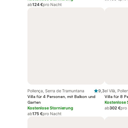
ab
124 €
pro Nacht
Pollença, Serra de Tramuntana
9,3
el Vilà, Polle
Villa für 4 Personen, mit Balkon und
Villa für 8 
Garten
Kostenlose 
Kostenlose Stornierung
ab
302 €
pro
ab
175 €
pro Nacht