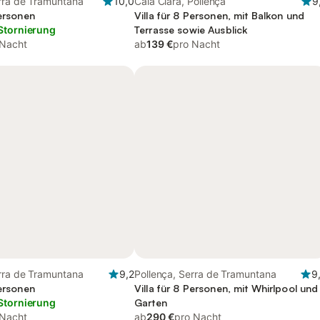
erra de Tramuntana
10,0
Cala Clara, Pollença
9
Personen
Villa für 8 Personen, mit Balkon und
Stornierung
Terrasse sowie Ausblick
 Nacht
ab
139 €
pro Nacht
erra de Tramuntana
9,2
Pollença, Serra de Tramuntana
9
Personen
Villa für 8 Personen, mit Whirlpool und
Stornierung
Garten
 Nacht
ab
290 €
pro Nacht