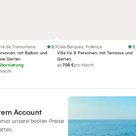
erra de Tramuntana
9,1
Cala Barques, Pollença
9
Personen, mit Balkon und
Villa für 8 Personen, mit Terrasse und
wie Garten
Garten
Stornierung
ab
708 €
pro Nacht
 Nacht
hrem Account
mmer unsere besten Preise
atten.