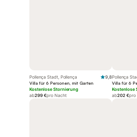
Pollença Stadt, Pollença
9,8
Pollença Sta
Villa für 6 Personen, mit Garten
Villa für 6 
Kostenlose Stornierung
Kostenlose 
ab
299 €
pro Nacht
ab
202 €
pro