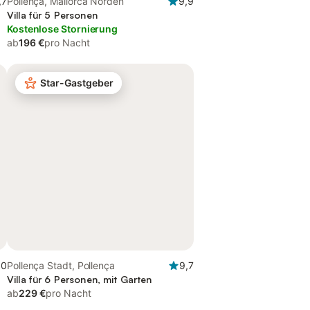
,7
Pollença, Mallorca Norden
9,9
Villa für 5 Personen
Kostenlose Stornierung
ab
196 €
pro Nacht
Star-Gastgeber
,0
Pollença Stadt, Pollença
9,7
Villa für 6 Personen, mit Garten
ab
229 €
pro Nacht