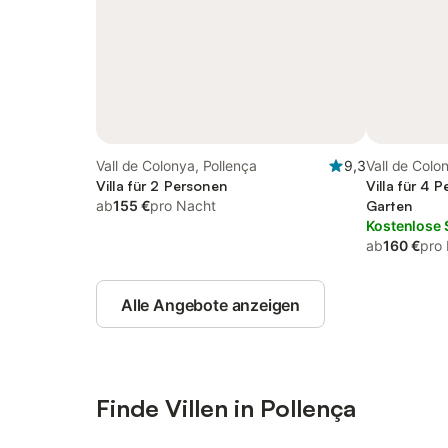
Vall de Colonya, Pollença
9,3
Vall de Colo
Villa für 2 Personen
Villa für 4 
ab
155 €
pro Nacht
Garten
Kostenlose 
ab
160 €
pro
Alle Angebote anzeigen
Finde Villen in Pollença