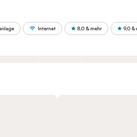
anlage
Internet
8,0
& mehr
9,0
& 