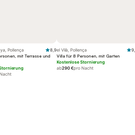
nya, Pollença
8,9
el Vilà, Pollença
9
Personen, mit Terrasse und
Villa für 8 Personen, mit Garten
Kostenlose Stornierung
Stornierung
ab
290 €
pro Nacht
 Nacht