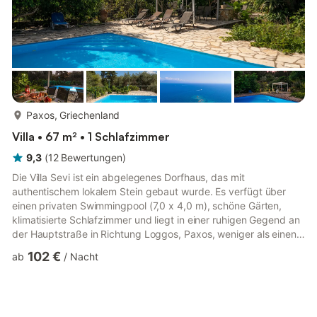
mehr...
Paxos, Griechenland
Villa • 67 m² • 1 Schlafzimmer
9,3
(
12
Bewertungen
)
Die Villa Sevi ist ein abgelegenes Dorfhaus, das mit
authentischem lokalem Stein gebaut wurde. Es verfügt über
einen privaten Swimmingpool (7,0 x 4,0 m), schöne Gärten,
klimatisierte Schlafzimmer und liegt in einer ruhigen Gegend an
der Hauptstraße in Richtung Loggos, Paxos, weniger als einen
Kilometer entfernt. Diese charmante Ferienvilla kann problemlos
102 €
ab
/
Nacht
eine Familie oder Gruppe von vier (4) Personen und einem (1)
Kind beherbergen und ist von großen ummauerten Gärten und
schönen Terrassen umgeben, ideal für diejenigen, die sich in
der friedlichen Landschaft von Paxos entspannen möchten es