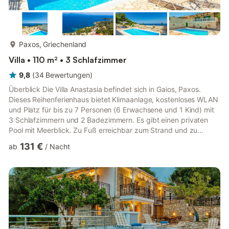
mehr...
Paxos, Griechenland
Villa • 110 m² • 3 Schlafzimmer
9,8
(
34
Bewertungen
)
Überblick Die Villa Anastasia befindet sich in Gaios, Paxos.
Dieses Reihenferienhaus bietet Klimaanlage, kostenloses WLAN
und Platz für bis zu 7 Personen (6 Erwachsene und 1 Kind) mit
3 Schlafzimmern und 2 Badezimmern. Es gibt einen privaten
Pool mit Meerblick. Zu Fuß erreichbar zum Strand und zu
Restaurants. Aufteilung Die Villa Anastasia wurde sorgfältig
131 €
ab
/
Nacht
unter weitgehender Verwendung von traditionellem lokalen
Stein erbaut. Im Erdgeschoss finden Sie eine voll ausgestattete
Küche mit angrenzendem Ess- und Wohnbereich (klimatisiert),
der auf eine schattige Terrasse mit Panoramablick führt. ...