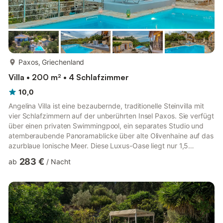
mehr...
Paxos, Griechenland
Villa • 200 m² • 4 Schlafzimmer
10,0
Angelina Villa ist eine bezaubernde, traditionelle Steinvilla mit
vier Schlafzimmern auf der unberührten Insel Paxos. Sie verfügt
über einen privaten Swimmingpool, ein separates Studio und
atemberaubende Panoramablicke über alte Olivenhaine auf das
azurblaue Ionische Meer. Diese Luxus-Oase liegt nur 1,5
Kilometer vom charmanten Dorf Lakka entfernt und verbindet
283 €
ab
/
Nacht
nahtlos authentische griechische Architektur mit
zeitgenössischer Raffinesse, um anspruchsvollen Reisenden
einen exklusiven Zufluchtsort zu bieten.