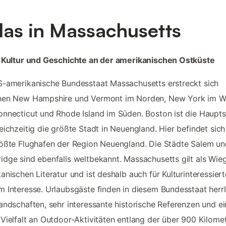
llas in Massachusetts
, Kultur und Geschichte an der amerikanischen Ostküste
-amerikanische Bundesstaat Massachusetts erstreckt sich
hen New Hampshire und Vermont im Norden, New York im W
nnecticut und Rhode Island im Süden. Boston ist die Haupts
eichzeitig die größte Stadt in Neuengland. Hier befindet sic
ößte Flughafen der Region Neuengland. Die Städte Salem un
dge sind ebenfalls weltbekannt. Massachusetts gilt als Wie
anischen Literatur und ist deshalb auch für Kulturinteressier
 Interesse. Urlaubsgäste finden in diesem Bundesstaat herrl
andschaften, sehr interessante historische Referenzen und e
Vielfalt an Outdoor-Aktivitäten entlang der über 900 Kilome