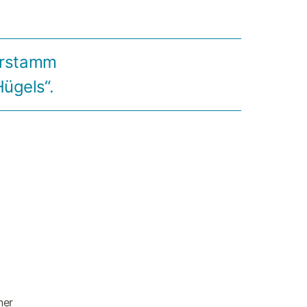
nerstamm
ügels“.
ner