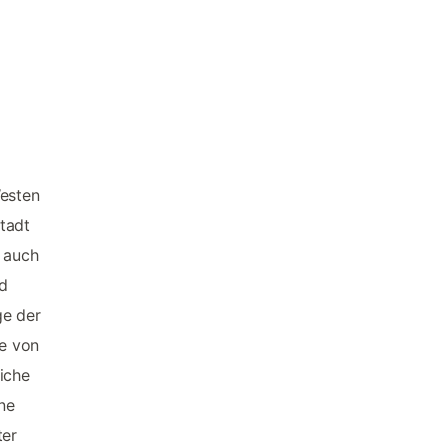
esten
tadt
h auch
d
ge der
te von
iche
ine
ter