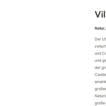
Vi
Natur
Der US
zwisc
und Co
und gl
der gr
Cambri
amerik
großem
Naturl
große 