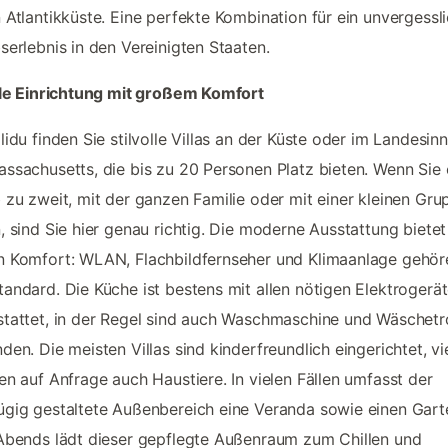
 Atlantikküste. Eine perfekte Kombination für ein unvergessl
serlebnis in den Vereinigten Staaten.
lle Einrichtung mit großem Komfort
lidu finden Sie stilvolle Villas an der Küste oder im Landesin
ssachusetts, die bis zu 20 Personen Platz bieten. Wenn Sie 
 zu zweit, mit der ganzen Familie oder mit einer kleinen Gru
, sind Sie hier genau richtig. Die moderne Ausstattung bietet
 Komfort: WLAN, Flachbildfernseher und Klimaanlage gehör
andard. Die Küche ist bestens mit allen nötigen Elektrogerä
tattet, in der Regel sind auch Waschmaschine und Wäschet
den. Die meisten Villas sind kinderfreundlich eingerichtet, vi
en auf Anfrage auch Haustiere. In vielen Fällen umfasst der
gig gestaltete Außenbereich eine Veranda sowie einen Gart
Abends lädt dieser gepflegte Außenraum zum Chillen und