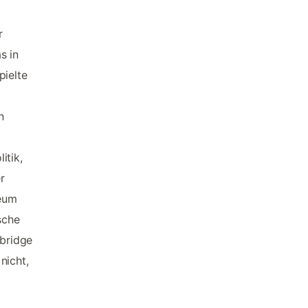
r
s in
pielte
n
itik,
r
seum
sche
mbridge
nicht,