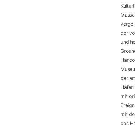
Kultur
Massac
vergol
der vo
und he
Ground
Hanco
Museum
der am
Hafen
mit or
Ereign
mit de
das Ha