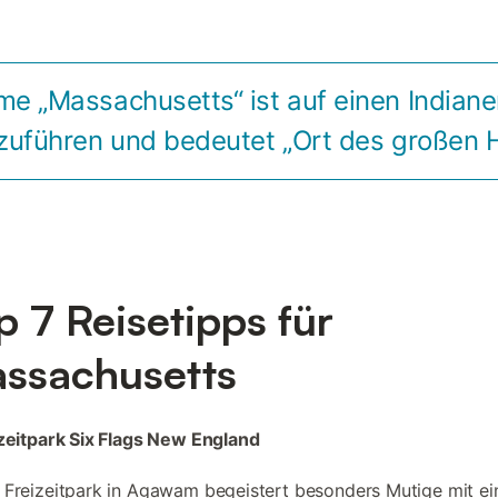
e „Massachusetts“ ist auf einen India
zuführen und bedeutet „Ort des großen H
p 7 Reisetipps für
ssachusetts
izeitpark Six Flags New England
 Freizeitpark in Agawam begeistert besonders Mutige mit ei