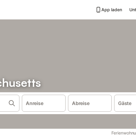
App laden
Unt
chusetts
Anreise
Abreise
Gäste
Ferienwohnu