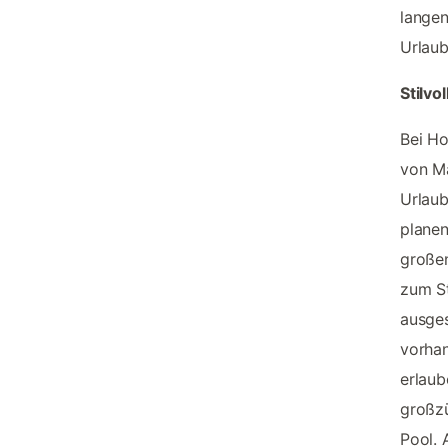
langen
Urlaub
Stilvo
Bei Ho
von Ma
Urlaub
planen
großen
zum St
ausges
vorhan
erlaub
großzü
Pool. 