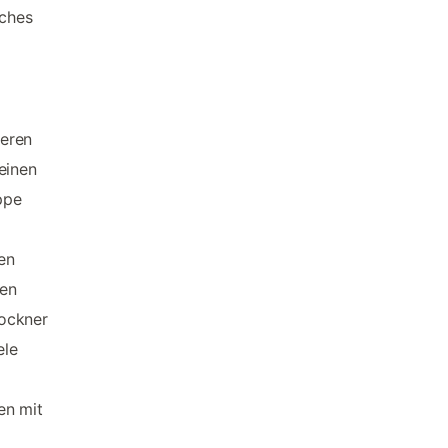
iches
neren
einen
ppe
en
ten
rockner
ele
en mit