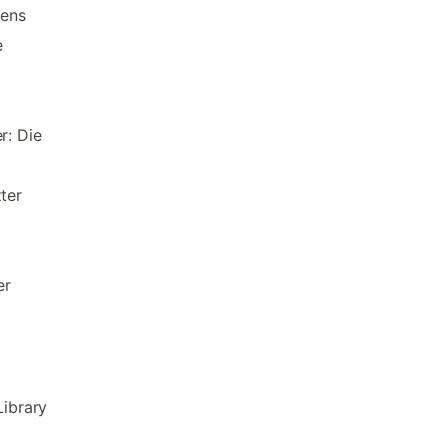
tens
e
r: Die
ter
er
Library