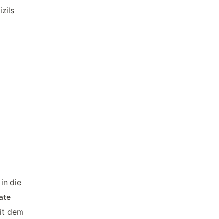
zils
in die
ate
mit dem