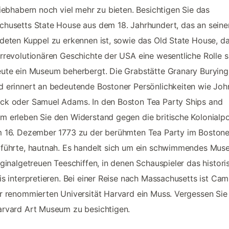
liebhabern noch viel mehr zu bieten. Besichtigen Sie das
husetts State House aus dem 18. Jahrhundert, das an seine
deten Kuppel zu erkennen ist, sowie das Old State House, da
rrevolutionären Geschichte der USA eine wesentliche Rolle s
ute ein Museum beherbergt. Die Grabstätte Granary Burying
 erinnert an bedeutende Bostoner Persönlichkeiten wie Joh
ck oder Samuel Adams. In den Boston Tea Party Ships and
 erleben Sie den Widerstand gegen die britische Kolonialpol
 16. Dezember 1773 zu der berühmten Tea Party im Bostone
 führte, hautnah. Es handelt sich um ein schwimmendes Mu
iginalgetreuen Teeschiffen, in denen Schauspieler das histori
is interpretieren. Bei einer Reise nach Massachusetts ist Ca
r renommierten Universität Harvard ein Muss. Vergessen Sie 
rvard Art Museum zu besichtigen.