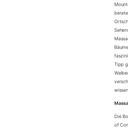
Mounta
berate
Ortsch
Sehens
Massa
Bäume 
faszin
Tipp g
Walbeo
versch
wissen
Massa
Die Bo
of Con