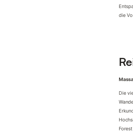
Entspa
die Vo
Re
Massa
Die vi
Wander
Erkund
Hochse
Forest