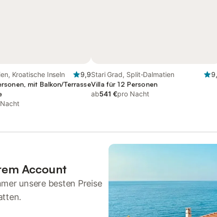
ien, Kroatische Inseln
9,9
Stari Grad, Split-Dalmatien
9
Personen, mit Balkon/Terrasse
Villa für 12 Personen
e
ab
541 €
pro Nacht
 Nacht
hrem Account
mmer unsere besten Preise
atten.