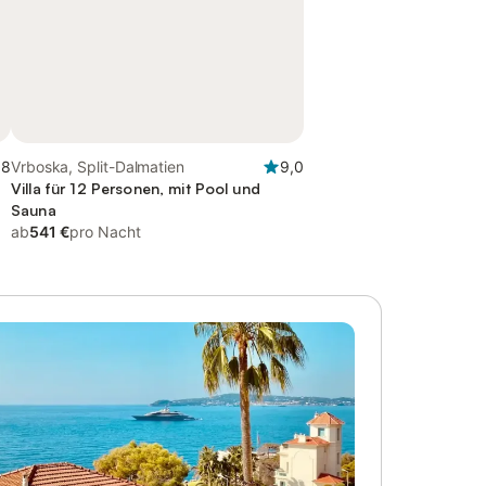
,8
Vrboska, Split-Dalmatien
9,0
Villa für 12 Personen, mit Pool und
Sauna
ab
541 €
pro Nacht