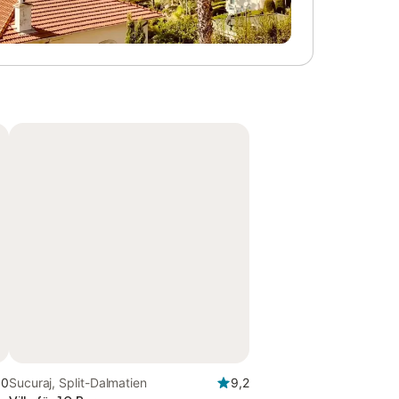
,0
Sucuraj, Split-Dalmatien
9,2