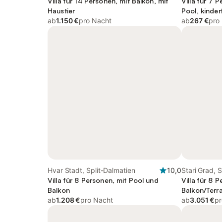
Villa für 14 Personen, mit Balkon, mit
Villa für 7 
Haustier
Pool, kinder
ab
1.150 €
pro Nacht
ab
267 €
pro
Hvar Stadt, Split-Dalmatien
10,0
Stari Grad, 
Villa für 8 Personen, mit Pool und
Villa für 8 
Balkon
Balkon/Terr
ab
1.208 €
pro Nacht
ab
3.051 €
pr