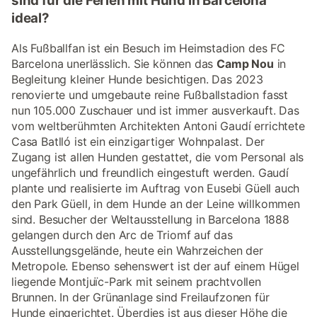
sind für die Ferien mit Hund in Barcelona
ideal?
Als Fußballfan ist ein Besuch im Heimstadion des FC
Barcelona unerlässlich. Sie können das
Camp Nou
in
Begleitung kleiner Hunde besichtigen. Das 2023
renovierte und umgebaute reine Fußballstadion fasst
nun 105.000 Zuschauer und ist immer ausverkauft. Das
vom weltberühmten Architekten Antoni Gaudí errichtete
Casa Batlló ist ein einzigartiger Wohnpalast. Der
Zugang ist allen Hunden gestattet, die vom Personal als
ungefährlich und freundlich eingestuft werden. Gaudí
plante und realisierte im Auftrag von Eusebi Güell auch
den Park Güell, in dem Hunde an der Leine willkommen
sind. Besucher der Weltausstellung in Barcelona 1888
gelangen durch den Arc de Triomf auf das
Ausstellungsgelände, heute ein Wahrzeichen der
Metropole. Ebenso sehenswert ist der auf einem Hügel
liegende Montjuïc-Park mit seinem prachtvollen
Brunnen. In der Grünanlage sind Freilaufzonen für
Hunde eingerichtet. Überdies ist aus dieser Höhe die