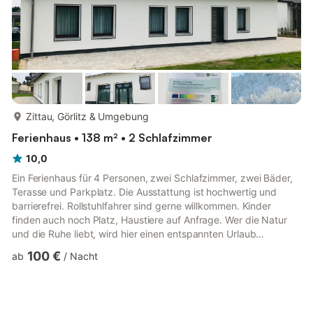
mehr...
Zittau, Görlitz & Umgebung
Ferienhaus • 138 m² • 2 Schlafzimmer
10,0
Ein Ferienhaus für 4 Personen, zwei Schlafzimmer, zwei Bäder,
Terasse und Parkplatz. Die Ausstattung ist hochwertig und
barrierefrei. Rollstuhlfahrer sind gerne willkommen. Kinder
finden auch noch Platz, Haustiere auf Anfrage. Wer die Natur
und die Ruhe liebt, wird hier einen entspannten Urlaub
verbringen können. Fahrräder können eingestellt werden. Die
100 €
ab
/
Nacht
Umgebung des Zittauer Gebirges lädt zum Wandern ein,
Klettern, Fahrrad fahren, Skilaufen und Rodeln im Winter. Der
Olbersdorfer See im Nachbarort ermöglicht viele
Freizeitaktivitäten. Die nahen Städte Zittau, Görlitz, Dresden,