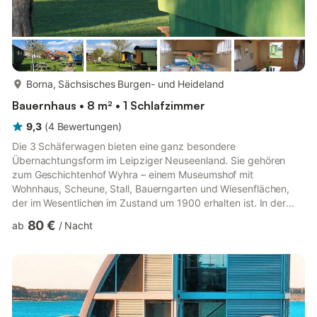
mehr...
Borna, Sächsisches Burgen- und Heideland
Bauernhaus • 8 m² • 1 Schlafzimmer
9,3
(
4
Bewertungen
)
Die 3 Schäferwagen bieten eine ganz besondere
Übernachtungsform im Leipziger Neuseenland. Sie gehören
zum Geschichtenhof Wyhra – einem Museumshof mit
Wohnhaus, Scheune, Stall, Bauerngarten und Wiesenflächen,
der im Wesentlichen im Zustand um 1900 erhalten ist. In der
Ausstellung erzählen die ehemaligen Bewohner des Hofes aus
80 €
ab
/
Nacht
ihrem Leben. So taucht der Besucher ein in ein Panorama der
bäuerlichen Lebenswelt anno 1900. Im Bestand des Museums
befindet sich ein alter Schäferkarren, der den Schäfern früher
Wetterschutz und die Möglichkeit zur Übernachtung in Feld und
Flur bot. Dieser alte Wagen ...