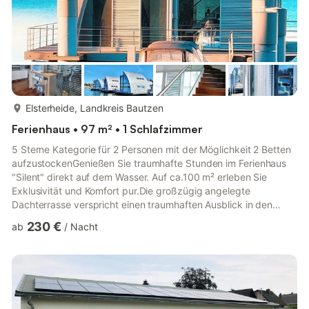
mehr...
Elsterheide, Landkreis Bautzen
Ferienhaus • 97 m² • 1 Schlafzimmer
5 Sterne Kategorie für 2 Personen mit der Möglichkeit 2 Betten
aufzustockenGenießen Sie traumhafte Stunden im Ferienhaus
"Silent" direkt auf dem Wasser. Auf ca.100 m² erleben Sie
Exklusivität und Komfort pur.Die großzügig angelegte
Dachterrasse verspricht einen traumhaften Ausblick in den
Sonnenuntergang.Wenn Natur und Ruhe aufeinander treffen,
230 €
ab
/
Nacht
dann spricht man von Erholung. Erleben Sie bei uns die
Unterkunft der anderen Art und lassen Sie Ihre Seele treiben.
Ob Sonne tanken am Strand oder an Deck einer unserer
Unterkünfte, hier können Sie abschalten.​Die Gegend rund um
den Geierswalder See...