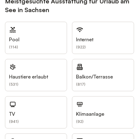
Meistgesuchte Ausstattung für Urlaub am
See in Sachsen
Pool
Internet
(
114
)
(
922
)
Haustiere erlaubt
Balkon/Terrasse
(
531
)
(
817
)
TV
Klimaanlage
(
941
)
(
92
)