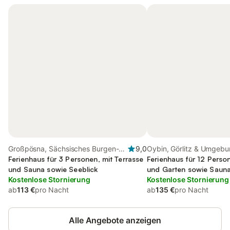
Großpösna, Sächsisches Burgen-
9,0
Oybin, Görlitz & Umgeb
und Heideland
Ferienhaus für 3 Personen, mit Terrasse
Ferienhaus für 12 Perso
und Sauna sowie Seeblick
und Garten sowie Saun
Kostenlose Stornierung
Kostenlose Stornierung
ab
113 €
pro Nacht
ab
135 €
pro Nacht
Alle Angebote anzeigen