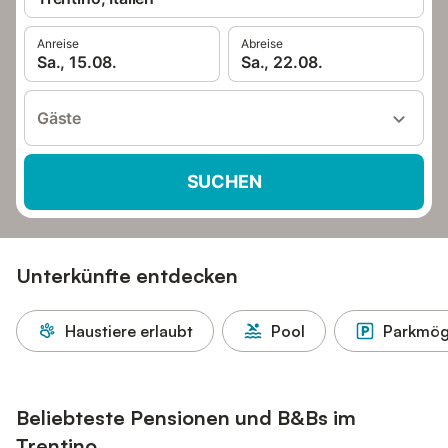
Anreise
Abreise
Sa., 15.08.
Sa., 22.08.
Gäste
SUCHEN
Unterkünfte entdecken
Haustiere erlaubt
Pool
Parkmögl
Beliebteste Pensionen und B&Bs im
Trentino