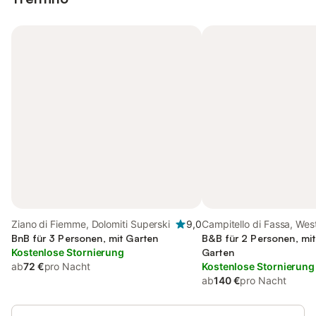
Ziano di Fiemme, Dolomiti Superski
9,0
Campitello di Fassa, Wes
BnB für 3 Personen, mit Garten
Dolomiten
B&B für 2 Personen, mi
Kostenlose Stornierung
Garten
ab
72 €
pro Nacht
Kostenlose Stornierung
ab
140 €
pro Nacht