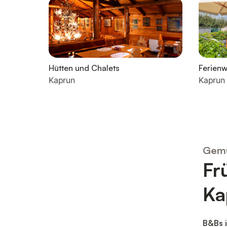
Hütten und Chalets
Ferien
Kaprun
Kaprun
Gemü
Fr
Ka
B&Bs i