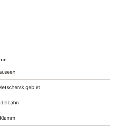
run
auseen
Gletscherskigebiet
Rodelbahn
 Klamm