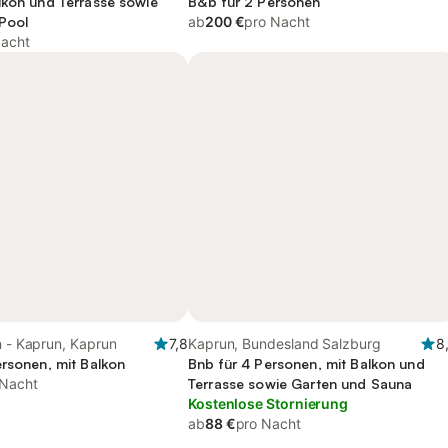
lkon und Terrasse sowie
B&b für 2 Personen
Pool
ab
200 €
pro Nacht
Nacht
n - Kaprun, Kaprun
7,8
Kaprun, Bundesland Salzburg
8
ersonen, mit Balkon
Bnb für 4 Personen, mit Balkon und
 Nacht
Terrasse sowie Garten und Sauna
Kostenlose Stornierung
ab
88 €
pro Nacht