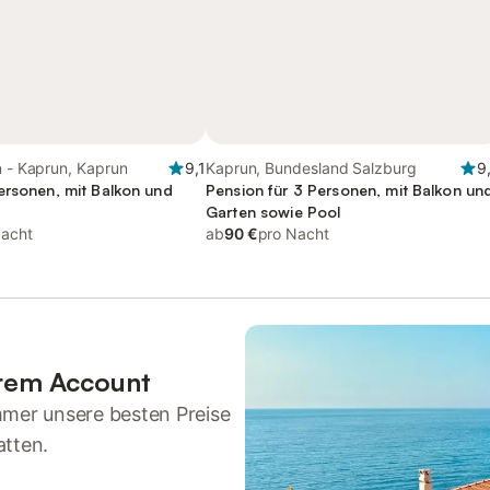
n - Kaprun, Kaprun
9,1
Kaprun, Bundesland Salzburg
9
ersonen, mit Balkon und
Pension für 3 Personen, mit Balkon un
Garten sowie Pool
Nacht
ab
90 €
pro Nacht
hrem Account
mmer unsere besten Preise
atten.