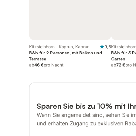
Kitzsteinhorn - Kaprun, Kaprun
9,6
Kitzsteinhor
B&b für 2 Personen, mit Balkon und
B&b für 3 P
Terrasse
Garten
ab
46 €
pro Nacht
ab
72 €
pro 
Sparen Sie bis zu 10% mit I
Wenn Sie angemeldet sind, sehen Sie i
und erhalten Zugang zu exklusiven Rab
Anmelden oder registrieren