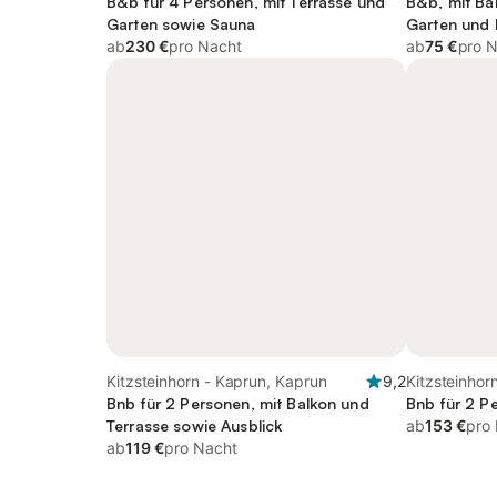
B&b für 4 Personen, mit Terrasse und
B&b, mit Ba
Garten sowie Sauna
Garten und 
ab
230 €
pro Nacht
ab
75 €
pro 
Kitzsteinhorn - Kaprun, Kaprun
9,2
Kitzsteinhor
Bnb für 2 Personen, mit Balkon und
Bnb für 2 P
Terrasse sowie Ausblick
ab
153 €
pro
ab
119 €
pro Nacht