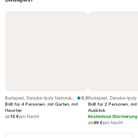
Budapest, Danube-Ipoly National
8,9
Budapest, Danube-Ipoly 
Park
BnB für 4 Personen, mit Garten, mit
Park
BnB für 2 Personen, mit
Haustier
Ausblick
ab
15 €
pro Nacht
Kostenlose Stornierung
ab
46 €
pro Nacht