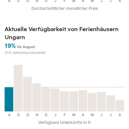
A
S
O
N
D
J
F
M
A
M
J
J
A
Durchschnittlicher monatlicher Preis
Aktuelle Verfügbarkeit von Ferienhäusern
Ungarn
19%
für August
31%
Jahresdurchschnitt
A
S
O
N
D
J
F
M
A
M
J
J
A
Verfügbare Unterkünfte in %