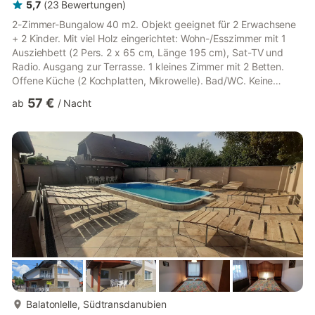
5,7
(
23
Bewertungen
)
2-Zimmer-Bungalow 40 m2. Objekt geeignet für 2 Erwachsene
+ 2 Kinder. Mit viel Holz eingerichtet: Wohn-/Esszimmer mit 1
Ausziehbett (2 Pers. 2 x 65 cm, Länge 195 cm), Sat-TV und
Radio. Ausgang zur Terrasse. 1 kleines Zimmer mit 2 Betten.
Offene Küche (2 Kochplatten, Mikrowelle). Bad/WC. Keine
Heizmöglichkeit. Terrasse. Terrassenmöbel. Zur Verfügung:
57 €
ab
/
Nacht
Telefon. Internet (WLAN). Parkplatz (eingezäunt). Geeignet für
Familien. Maximal 1 Haustier/Hund erlaubt. Maximale Belegung:
2 Erwachsene + 2 Kinder unter 10 Jahren. 4 Erwachsene sind
nicht möglich und werden abgewiesen. SZ19000220
mehr...
Balatonlelle, Südtransdanubien