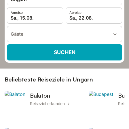
Anreise
Abreise
Sa., 15.08.
Sa., 22.08.
Gäste
SUCHEN
Beliebteste Reiseziele in Ungarn
Balaton
Bud
Reiseziel erkunden →
Reise