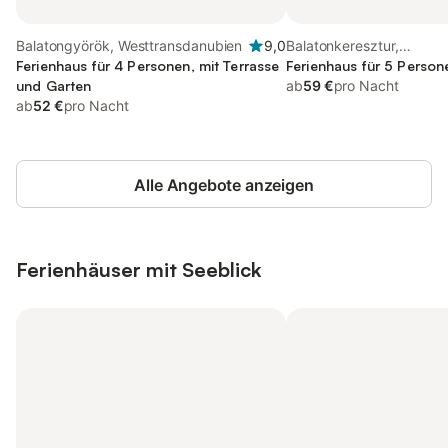
Balatongyörök, Westtransdanubien
9,0
Balatonkeresztur,
Ferienhaus für 4 Personen, mit Terrasse
Südtransdanubien
Ferienhaus für 5 Person
und Garten
ab
59 €
pro Nacht
ab
52 €
pro Nacht
Alle Angebote anzeigen
Ferienhäuser mit Seeblick