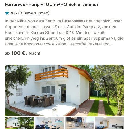
Ferienwohnung • 100 m² • 2 Schlafzimmer
9,6
(
3
Bewertungen
)
In der Nähe von dem Zentrum Balatonlelles,befindet sich unser
Appartementhaus. Lassen Sie ihr Auto im Parkplatz,von dem
Haus können Sie den Strand ca. 8-10 Minuten zu Fuß
erreichen.Am Weg ins Zentrum gibt es ein Spar Supermarkt, die
Post, eine Konditorei sowie kleine Geschäfte,Bäkerei und
Restaurante auch. Dieses Appartement liegt im Erdgeschoss ,es
100 €
ab
/
Nacht
ist bequem für 4-6 Personen,. Hier gibt es 2 Schlafzimmern (
beide mit 1 -1 Doppelbetten ),großes Wohnzimmer( in dem ein
Einzelbett und ein ausklappbares Bett auch sich befindet,was
für 2 Personen bequem ist ), Küche mit Essbereich,
Badezimmer,e...