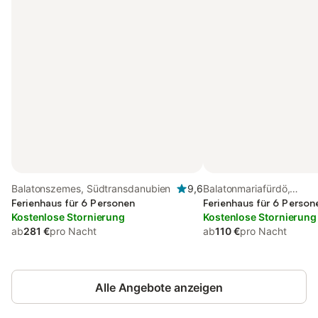
Balatonszemes, Südtransdanubien
9,6
Balatonmariafürdö,
Ferienhaus für 6 Personen
Südtransdanubien
Ferienhaus für 6 Person
Kostenlose Stornierung
Kostenlose Stornierung
ab
281 €
pro Nacht
ab
110 €
pro Nacht
Alle Angebote anzeigen