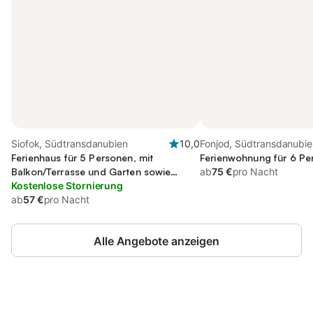
Siofok, Südtransdanubien
10,0
Fonjod, Südtransdanubie
Ferienhaus für 5 Personen, mit
Ferienwohnung für 6 Pe
Balkon/Terrasse und Garten sowie
ab
75 €
pro Nacht
Ausblick
Kostenlose Stornierung
ab
57 €
pro Nacht
Alle Angebote anzeigen
Jetzt anmelden und bis zu 10% bei
Anmelden
vielen Unterkünften sparen.