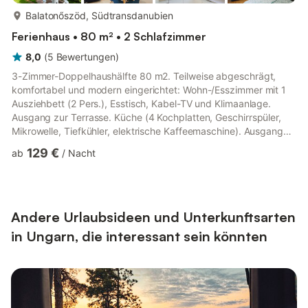
mehr...
Balatonőszöd, Südtransdanubien
Ferienhaus • 80 m² • 2 Schlafzimmer
8,0
(
5
Bewertungen
)
3-Zimmer-Doppelhaushälfte 80 m2. Teilweise abgeschrägt,
komfortabel und modern eingerichtet: Wohn-/Esszimmer mit 1
Ausziehbett (2 Pers.), Esstisch, Kabel-TV und Klimaanlage.
Ausgang zur Terrasse. Küche (4 Kochplatten, Geschirrspüler,
Mikrowelle, Tiefkühler, elektrische Kaffeemaschine). Ausgang
zum Garten. Dusche/WC. Keine Heizmöglichkeit.
129 €
ab
/
Nacht
Obergeschoss: 1 Zimmer mit 1 franz. Bett (180 cm, Länge 200
cm), Klimaanlage. Ausgang zum Balkon. 1 kleines Zimmer mit 1
x 2 Etagenbetten, Klimaanlage. Dusche/WC. Balkon 4 m2,
grosse Terrasse 20 m2, kleine Terrasse 8 m2. Terrassenmöbel,
Balkonmöbel. Zur Ve...
Andere Urlaubsideen und Unterkunftsarten
in Ungarn, die interessant sein könnten