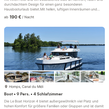
durchdachtem Design für einen ganz besonderen
Hausbooturlaub bietet.Mit hellen, luftigen Innenräumen und
hochwertigen Details ist sie ideal für Paare, Familien oder
190 €
ab
/
Nacht
Freunde, die stilvoll unterwegs sein möchten, während sie auf
ruhigen Wasserwegen dahingleiten, charmante Orte am Wasser
entdecken und jeden Tag in ihrem eigenen Tempo an einem
neuen Ort aufwachen.Ein echtes Highlight ist das
außergewöhnliche...
mehr...
Homps, Canal du Midi
Boot • 9 Pers. • 4 Schlafzimmer
Die Le Boat Horizon 4 bietet außergewöhnlich viel Platz und
hohen Komfort für größere Familien oder Gruppen und ist damit