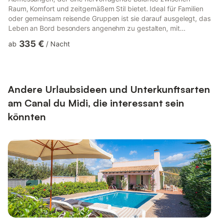
Raum, Komfort und zeitgemäßem Stil bietet. Ideal für Familien
oder gemeinsam reisende Gruppen ist sie darauf ausgelegt, das
Leben an Bord besonders angenehm zu gestalten, mit
geselligen Wohnbereichen und durchdacht gestalteten Kabinen,
335 €
ab
/
Nacht
in denen jeder in seinem eigenen Tempo entspannen
kann.Große Fenster und ein offener Salon schaffen im Inneren
eine helle, luftige Atmosphäre, während Schiebetüren nach
hinten den Wohnbereich nahtlos mit dem Außenbereich
verbinden. Oben lädt das...
Andere Urlaubsideen und Unterkunftsarten
am Canal du Midi, die interessant sein
könnten