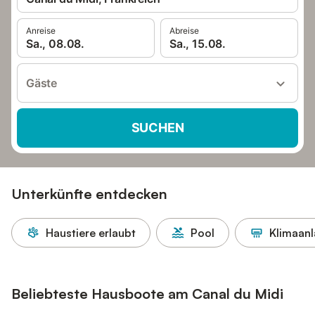
Anreise
Abreise
Sa., 08.08.
Sa., 15.08.
Gäste
SUCHEN
Unterkünfte entdecken
Haustiere erlaubt
Pool
Klimaan
Beliebteste Hausboote am Canal du Midi