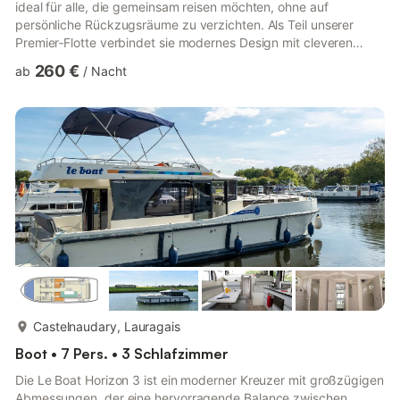
ideal für alle, die gemeinsam reisen möchten, ohne auf
persönliche Rückzugsräume zu verzichten. Als Teil unserer
Premier‑Flotte verbindet sie modernes Design mit cleveren
Raumlösungen, die sowohl gesellige Stunden als auch ruhige
260 €
ab
/
Nacht
Momente während der Reise ermöglichen.Im Inneren bilden der
großzügige Salon und die gut ausgestattete Küche das
Herzstück des Bootes, während große Fenster den Innenraum
mit natürlichem Licht durchfluten. Im Außenbereich ist das
beeindruckende ...
mehr...
Castelnaudary, Lauragais
Boot • 7 Pers. • 3 Schlafzimmer
Die Le Boat Horizon 3 ist ein moderner Kreuzer mit großzügigen
Abmessungen, der eine hervorragende Balance zwischen