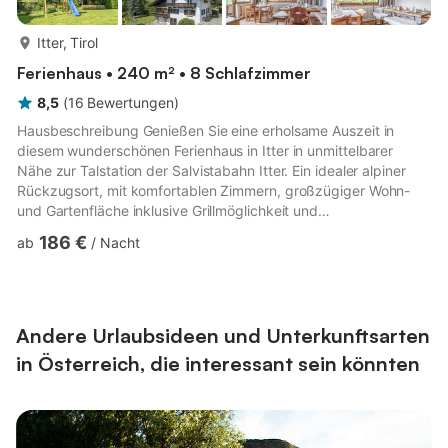
mehr...
Itter, Tirol
Ferienhaus • 240 m² • 8 Schlafzimmer
8,5
(
16
Bewertungen
)
Hausbeschreibung Genießen Sie eine erholsame Auszeit in
diesem wunderschönen Ferienhaus in Itter in unmittelbarer
Nähe zur Talstation der Salvistabahn Itter. Ein idealer alpiner
Rückzugsort, mit komfortablen Zimmern, großzügiger Wohn-
und Gartenfläche inklusive Grillmöglichkeit und
atemberaubendem Bergblick. Vom Ferienhaus aus haben Sie
186 €
ab
/
Nacht
direkten Zugang zu zahlreichen Wanderwegen und zum
Skigebiet Wilder Kaiser-Brixental. Erleben Sie Tirol in seiner
vollen Pracht Itter, ein malerisches Dorf in Tirol, ist ein
vielseitiges Urlaubsziel, das zu jeder Jahreszeit Freude bereitet.
Im Winter ist es ...
Andere Urlaubsideen und Unterkunftsarten
in Österreich, die interessant sein könnten