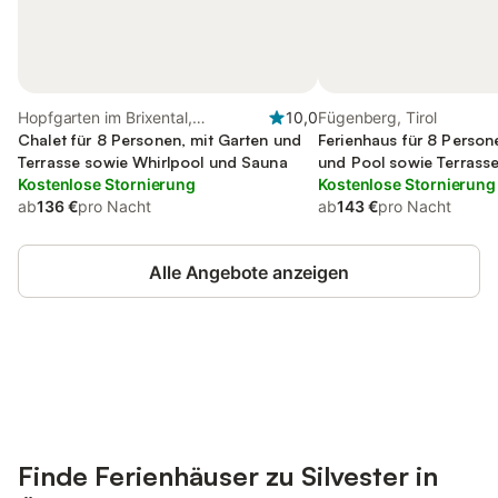
Hopfgarten im Brixental,
10,0
Fügenberg, Tirol
Österreichische Alpen
Chalet für 8 Personen, mit Garten und
Ferienhaus für 8 Person
Terrasse sowie Whirlpool und Sauna
und Pool sowie Terrass
Kostenlose Stornierung
Kostenlose Stornierung
ab
136 €
pro Nacht
ab
143 €
pro Nacht
Alle Angebote anzeigen
Jetzt anmelden und bis zu 10% bei
Anmelden
vielen Unterkünften sparen.
Finde Ferienhäuser zu Silvester in