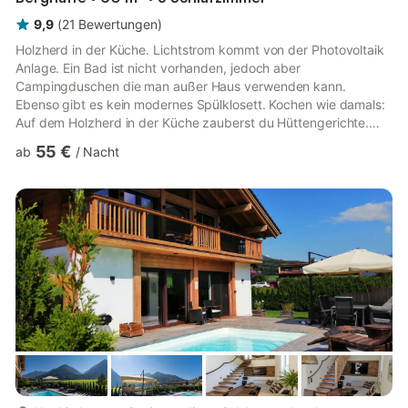
9,9
(
21
Bewertungen
)
Holzherd in der Küche. Lichtstrom kommt von der Photovoltaik
Anlage. Ein Bad ist nicht vorhanden, jedoch aber
Campingduschen die man außer Haus verwenden kann.
Ebenso gibt es kein modernes Spülklosett. Kochen wie damals:
Auf dem Holzherd in der Küche zauberst du Hüttengerichte.
Holz hacken und Feuer machen gehören hier zum Erlebnis!
55 €
ab
/
Nacht
Solarstrom: Dank der PV-Anlage sitzt du abends nicht im
Dunkeln. Sanitäranlagen: Ein Badezimmer oder ein Spül-WC
wirst du hier nicht finden. Dafür gibt es ein uriges Hütten-
Plumpsklo und praktische Campingduschen, mit denen das
Duschen unter freiem Himmel zum ec...
mehr...