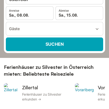
Anreise
Abreise
Sa., 08.08.
Sa., 15.08.
Gäste
SUCHEN
Ferienhäuser zu Silvester in Österreich
mieten: Beliebteste Reiseziele
Zillertal
Vora
Ferienhäuser zu Silvester
Ferienh
erkunden →
erkun