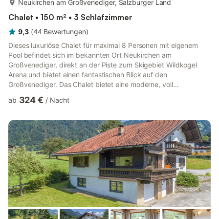
Neukirchen am Großvenediger, Salzburger Land
Chalet • 150 m² • 3 Schlafzimmer
9,3
(
44
Bewertungen
)
Dieses luxuriöse Chalet für maximal 8 Personen mit eigenem
Pool befindet sich im bekannten Ort Neukirchen am
Großvenediger, direkt an der Piste zum Skigebiet Wildkogel
Arena und bietet einen fantastischen Blick auf den
Großvenediger. Das Chalet bietet eine moderne, voll
ausgestattete Küche, ein großes Wohnzimmer mit
324 €
ab
/
Nacht
angrenzendem Esszimmer und direktem Zugang zur
Außenterrasse und zum Garten sowie 3 Schlafzimmer (2 davon
mit einem zusätzlichen Einzelbett) mit eigenem Bad. Das Chalet
verfügt außerdem über einen Skiraum, eine Waschmaschine
und einen Außenpool (geöffnet von Juni bis September)....