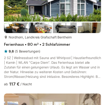
mehr...
Nordhorn, Landkreis Grafschaft Bentheim
Ferienhaus • 80 m² • 2 Schlafzimmer
9,6
(
5
Bewertungen
)
2 SZ | Wellnessbad mit Sauna und Whirlpool | Haustierfreundlich
| Kamin | WLAN "Carpe Diem". Das Ferienhaus bietet alle
Zutaten für einen gelungenen Urlaub. Es liegt am Wasser und in
der Natur. Hinweise zu weiteren Kosten und Gebühren:
Strom/Wasser/Heizung sind inklusive. Besonderes Highlight: Bei
einer Buchung erhalten Sie eine kostenlose, digitale
117 €
ab
/
Nacht
Grafschafter Gästekarte. Damit profitieren Sie von zahlreichen
Vergünstigungen bei mehr als 20 Partnern aus den Bereichen
ÖPNV, Mobilität sowie Freizeit/Kultur. Bett- und Badwäsche
sowie Kaminholz können auf Wunsch kostenpflichtig bestellt
werde...