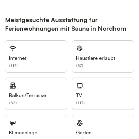
Nordhorn entfernt den Vechtesee. Hinweise zu weiteren Kosten
und Gebühren: 100,- € Sicherheitsleistung wird im Voraus fällig
und muss mit der Miete überwiesen werden. Die
Meistgesuchte Ausstattung für
Sicherheitsleistung wird nach Abreise...
Ferienwohnungen mit Sauna in Nordhorn
Internet
Haustiere erlaubt
(
117
)
(
57
)
Balkon/Terrasse
TV
(
83
)
(
117
)
Klimaanlage
Garten