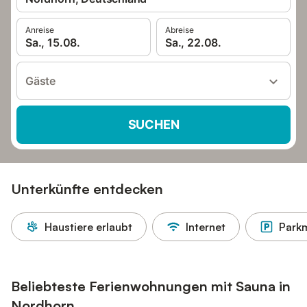
Anreise
Abreise
Sa., 15.08.
Sa., 22.08.
Gäste
SUCHEN
Unterkünfte entdecken
Haustiere erlaubt
Internet
Parkm
Beliebteste Ferienwohnungen mit Sauna in
Nordhorn