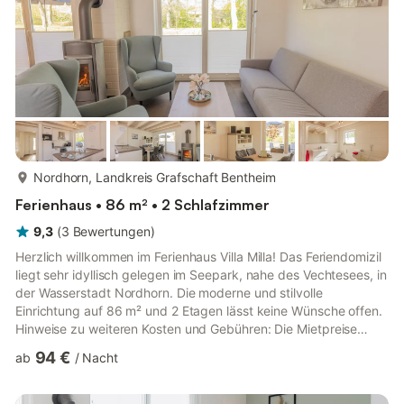
mehr...
Nordhorn, Landkreis Grafschaft Bentheim
Ferienhaus • 86 m² • 2 Schlafzimmer
9,3
(
3
Bewertungen
)
Herzlich willkommen im Ferienhaus Villa Milla! Das Feriendomizil
liegt sehr idyllisch gelegen im Seepark, nahe des Vechtesees, in
der Wasserstadt Nordhorn. Die moderne und stilvolle
Einrichtung auf 86 m² und 2 Etagen lässt keine Wünsche offen.
Hinweise zu weiteren Kosten und Gebühren: Die Mietpreise
gelten für 4 Personen, jede weitere Person bezahlt pro
94 €
ab
/
Nacht
Übernachtung einen Aufpreis. Kosten für Strom/Gas/Wasser
sind inklusive. Bett- und Badwäsche sowie Kaminholz können
auf Wunsch kostenpflichtig bestellt werden. Besonderes