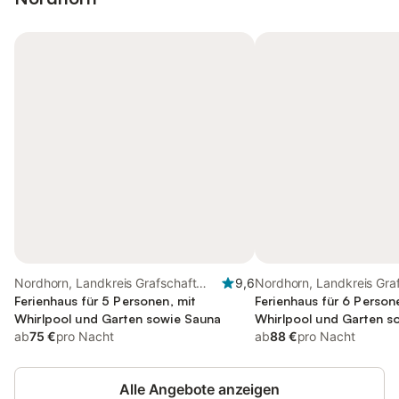
Nordhorn, Landkreis Grafschaft
9,6
Nordhorn, Landkreis Gra
Bentheim
Ferienhaus für 5 Personen, mit
Bentheim
Ferienhaus für 6 Person
Whirlpool und Garten sowie Sauna
Whirlpool und Garten s
ab
75 €
pro Nacht
ab
88 €
pro Nacht
Alle Angebote anzeigen