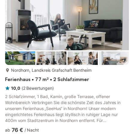
Highlight: Bei einer Buchung erhalten Sie eine kostenlose,
digitale Gr...
mehr...
Nordhorn, Landkreis Grafschaft Bentheim
Ferienhaus • 77 m² • 2 Schlafzimmer
10,0
(
2
Bewertungen
)
2 Schlafzimmer, 1 Bad, Kamin, große Terrasse, offener
Wohnbereich Verbringen Sie die schönste Zeit des Jahres in
unserem Ferienhaus „SeeHus“ in Nordhorn! Unser modern
eingerichtetes Ferienhaus liegt idyllisch in ruhiger Lage nur
400m vom Stadtzentrum in Nordhorn entfernt. Für
Wasserliebhaber gibt es in Nordhorn zahlreiche Kanäle, den
76 €
ab
/
Nacht
Fluss „Vechte“ und nur wenige Gehminuten vom Seepark