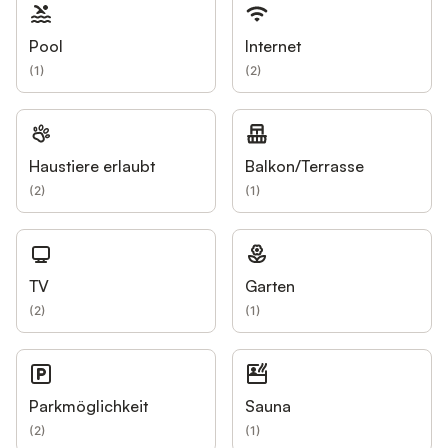
Pool
Internet
(
1
)
(
2
)
Haustiere erlaubt
Balkon/Terrasse
(
2
)
(
1
)
TV
Garten
(
2
)
(
1
)
Parkmöglichkeit
Sauna
(
2
)
(
1
)