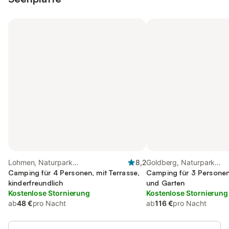
Lohmen, Naturpark
8,2
Goldberg, Naturpark
Nossentiner/Schwinzer Heide
Camping für 4 Personen, mit Terrasse,
Nossentiner/Schwinzer 
Camping für 3 Personen,
kinderfreundlich
und Garten
Kostenlose Stornierung
Kostenlose Stornierung
ab
48 €
pro Nacht
ab
116 €
pro Nacht