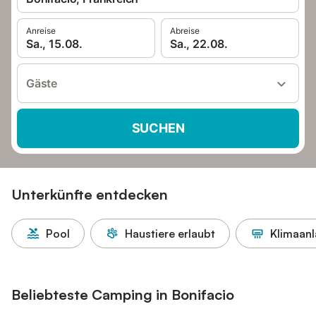
Anreise
Abreise
Sa., 15.08.
Sa., 22.08.
Gäste
SUCHEN
Unterkünfte entdecken
Pool
Haustiere erlaubt
Klimaan
Beliebteste Camping in Bonifacio