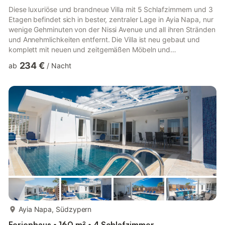
Diese luxuriöse und brandneue Villa mit 5 Schlafzimmern und 3
Etagen befindet sich in bester, zentraler Lage in Ayia Napa, nur
wenige Gehminuten von der Nissi Avenue und all ihren Stränden
und Annehmlichkeiten entfernt. Die Villa ist neu gebaut und
komplett mit neuen und zeitgemäßen Möbeln und
Einrichtungsgegenständen ausgestattet, um einen
234 €
ab
/
Nacht
komfortablen Aufenthalt zu gewährleisten. Wenn Sie die Villa
betreten, finden Sie das geräumige und sehr moderne offene
Wohnzimmer, die Küche und den Essbereich mit großen
Terrassentüren zum Garten und Pool. Das Wohnzimmer verfügt
über ein bequemes Eckso...
mehr...
Ayia Napa, Südzypern
Ferienhaus • 160 m² • 4 Schlafzimmer