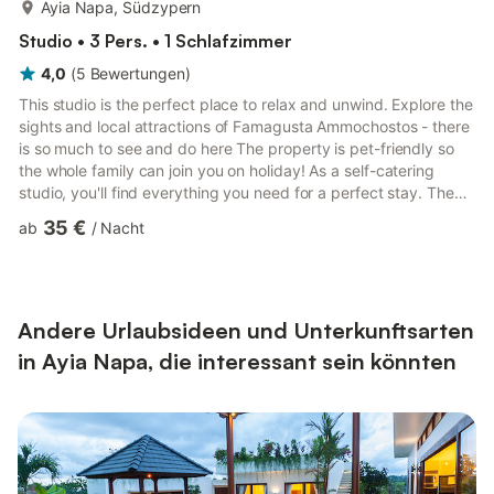
mehr...
Ayia Napa, Südzypern
Studio • 3 Pers. • 1 Schlafzimmer
4,0
(
5
Bewertungen
)
This studio is the perfect place to relax and unwind. Explore the
sights and local attractions of Famagusta Ammochostos - there
is so much to see and do here The property is pet-friendly so
the whole family can join you on holiday! As a self-catering
studio, you'll find everything you need for a perfect stay. The
kitchen has a fridge, a hob, a toaster, a kettle, a coffee maker, a
35 €
ab
/
Nacht
freezer and a microwave. The studio is a perfect place to relax
and offers a television and internet access. This studio sleeps 3,
in a double bed and a single bed. There is one bathroom, which
has a toilet and sin...
Andere Urlaubsideen und Unterkunftsarten
in Ayia Napa, die interessant sein könnten