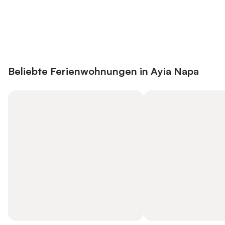
Jetzt anmelden und bis zu 10% bei
Anmelden
vielen Unterkünften sparen.
Beliebte Ferienwohnungen in Ayia Napa