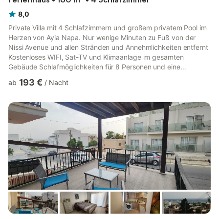
8,0
Private Villa mit 4 Schlafzimmern und großem privatem Pool im
Herzen von Ayia Napa. Nur wenige Minuten zu Fuß von der
Nissi Avenue und allen Stränden und Annehmlichkeiten entfernt
Kostenloses WIFI, Sat-TV und Klimaanlage im gesamten
Gebäude Schlafmöglichkeiten für 8 Personen und eine
zusätzliche Person mit Zustellbett Diese geräumige Villa mit vier
193 €
ab
/
Nacht
Schlafzimmern und privatem Pool befindet sich im Zentrum von
Ayia Napa, im Bereich Nissi Beach des Resorts, nur wenige
Gehminuten von allen Stränden und Annehmlichkeiten entfernt
und in unmittelbarer Nähe zum Nachtleben. Wenn Sie eintreten,
finde...