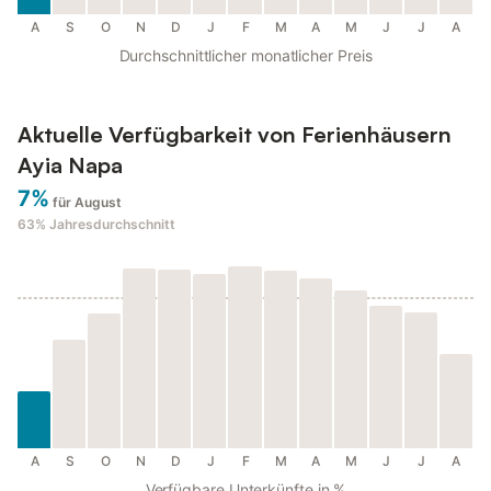
A
S
O
N
D
J
F
M
A
M
J
J
A
Durchschnittlicher monatlicher Preis
Aktuelle Verfügbarkeit von Ferienhäusern
Ayia Napa
7%
für August
63%
Jahresdurchschnitt
A
S
O
N
D
J
F
M
A
M
J
J
A
Verfügbare Unterkünfte in %