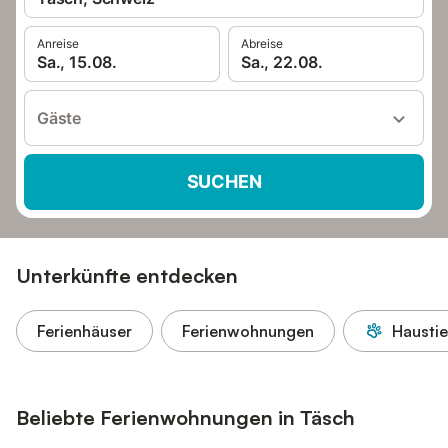
Anreise
Abreise
Sa., 15.08.
Sa., 22.08.
Gäste
SUCHEN
Unterkünfte entdecken
Ferienhäuser
Ferienwohnungen
Haustie
Beliebte Ferienwohnungen in Täsch