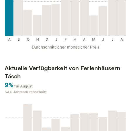
A
S
O
N
D
J
F
M
A
M
J
J
A
Durchschnittlicher monatlicher Preis
Aktuelle Verfügbarkeit von Ferienhäusern
Täsch
9%
für August
54%
Jahresdurchschnitt