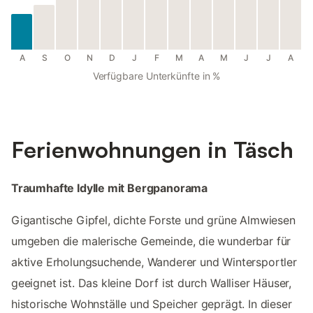
A
S
O
N
D
J
F
M
A
M
J
J
A
Verfügbare Unterkünfte in %
Ferienwohnungen in Täsch
Traumhafte Idylle mit Bergpanorama
Gigantische Gipfel, dichte Forste und grüne Almwiesen
umgeben die malerische Gemeinde, die wunderbar für
aktive Erholungsuchende, Wanderer und Wintersportler
geeignet ist. Das kleine Dorf ist durch Walliser Häuser,
historische Wohnställe und Speicher geprägt. In dieser