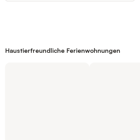
Jetzt anmelden und bis zu 10% bei
Anmelden
vielen Unterkünften sparen.
Haustierfreundliche Ferienwohnungen